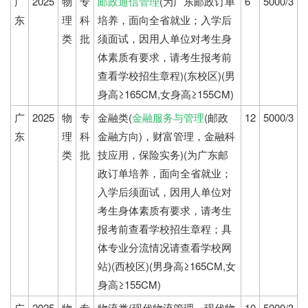
广
2025
物
专
邮政通信管理
(为广东邮政订单
6
5000/3
东
理
科
培养，面向全省就业；入学后
类
批
须面试，因用人单位对考生身
体素质有要求，请考生报考前
查看学校招生章程)(东校区)(男
身高≥165CM,女身高≥155CM)
广
2025
物
专
金融类(
金融服务与管理
(邮政
12
5000/3
东
理
科
金融方向)，财富管理，金融科
类
批
技应用，保险实务)(为广东邮
政订单培养，面向全省就业；
入学后须面试，因用人单位对
考生身体素质有要求，请考生
报考前查看学校招生章程；具
体专业分流情况请查看学校网
站)(西校区)(男身高≥165CM,女
身高≥155CM)
广
2025
物
专
物流类(现代物流管理，现代物
10
5000/3