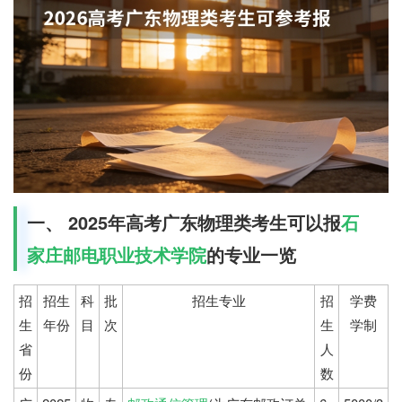
一、 2025年高考广东物理类考生可以报
石
家庄邮电职业技术学院
的专业一览
招
招生
科
批
招生专业
招
学费
生
年份
目
次
生
学制
省
人
份
数