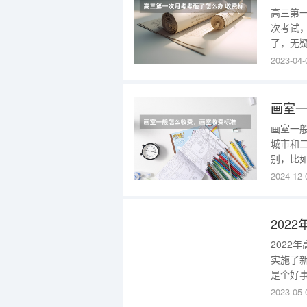
高三第
次考试
了，无
是遇到
2023-04-
能就丧
一次月
高三后
画室
画室一
城市和
别，比
通班等
2024-12-
不等，
培训班
202
2022
实施了新
是个好
有的省
2023-05-
式不同