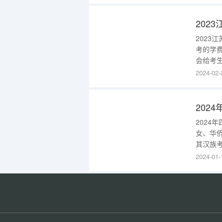
试模式均
202
2023
考的学费
会给考
成考报
2024-02-
用需要
名费为2
202
2024
女、华侨
其汉族
和职业
2024-01-
这些学
学习和