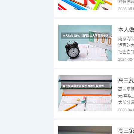
容有创
来看看
2023-05-
了展示
有一点
展才艺
南京淘
运营的
社会白
大学联
2024-02-
能需求
国家教
全国最
高三复
高三复
元/年
大部分
绩的学
2023-04-
多的学
所选学校
20000
高三第