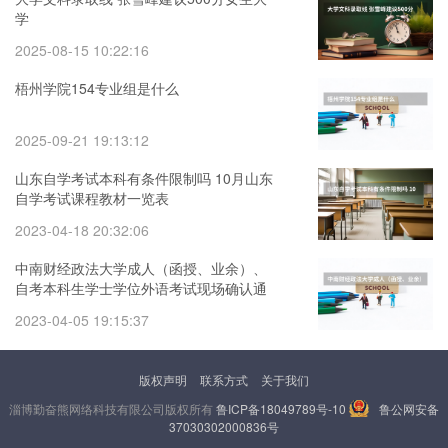
学
2025-08-15 10:22:16
梧州学院154专业组是什么
2025-09-21 19:13:12
山东自学考试本科有条件限制吗 10月山东
自学考试课程教材一览表
2023-04-18 20:32:06
中南财经政法大学成人（函授、业余）、
自考本科生学士学位外语考试现场确认通
知 湖北经济学院成人,自考学士学位授权专
2023-04-05 19:15:37
业汇总表
版权声明
联系方式
关于我们
淄博勤奋熊网络科技有限公司版权所有
鲁ICP备18049789号-10
鲁公网安备
37030302000836号