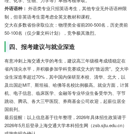
理、化学、生物、力学等）单独考核录取。
外语语种：
外语类专业只招英语考生，其他专业无外语语种限
制，但非英语考生需考虑全英文教材和课程。
交大在多数省份录取位次：物理类全省前200-500名，历史类前
50-100名（仅少量文科计划），竞争极其激烈。
四、报考建议与就业深造
有意冲刺上海交通大学的考生，建议高三年级模考成绩稳定在
省内顶尖水平，并积极参加学科竞赛或交大的“致远营”。交大毕
业生深造率超过70%，其中国内保研至本校、清华、北大，以
及出国赴MIT、斯坦福、哈佛等名校比例极高。就业方面，计算
机、电子信息、临床医学、金融等专业毕业生备受华为、字节
跳动、腾讯、各大三甲医院、券商基金公司欢迎，起薪位居全
国前列。
最后提醒：以上信息基于往年整理，2026年具体招生政策请于
2026年5月后登录上海交通大学本科招生网（zsb.sjtu.edu.cn）
或致电招办确认。