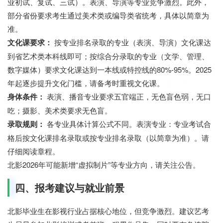
业初试、复试、三试）。表演、导演等专业竞争激烈。此外，
部分省份要求考生通过美术类或编导类省统考，具体以简章为
准。
文化课要求：
按专业排名录取的专业（表演、导演）文化课达
到省艺术类本科线即可；按综合分录取的专业（文学、管理、
数字媒体）要求文化课达到一本线或特控线的80%-95%。2025
年起逐步提升文化门槛，请备考时重视文化课。
七七网
身体条件：
表演、播音专业要求五官端正，无色盲色弱，无口
吃；摄影、美术类要求无色盲。
录取规则：
各专业具体计算公式不同。表演专业：专业考试合
格后按文化课排名录取或按专业排名录取（以简章为准）。请
仔细阅读章程。
北影2026年可能新增“虚拟制片”等专业方向，请关注公告。
四、报考建议与就业前景
北影毕业生在影视行业占据核心地位，但竞争激烈。建议艺考