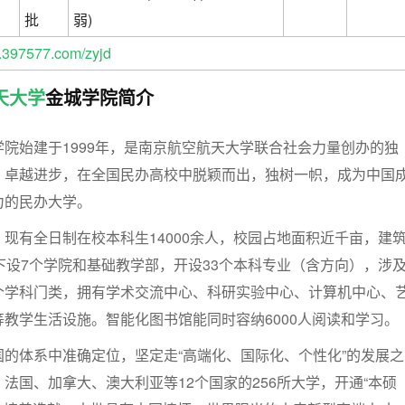
批
弱)
397577.com/zyjd
天大学
金城学院简介
院始建于1999年，是南京航空航天大学联合社会力量创办的独
，卓越进步，在全国民办高校中脱颖而出，独树一帜，成为中国
力的民办大学。
现有全日制在校本科生14000余人，校园占地面积近千亩，建
下设7个学院和基础教学部，开设33个本科专业（含方向），涉
个学科门类，拥有学术交流中心、科研实验中心、计算机中心、
教学生活设施。智能化图书馆能同时容纳6000人阅读和学习。
的体系中准确定位，坚定走“高端化、国际化、个性化”的发展之
法国、加拿大、澳大利亚等12个国家的256所大学，开通“本硕