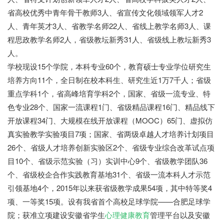
省高校优秀中青年骨干教师3人、省宣传文化领域领军人才2
人、青年英才3人、省教学名师22人、省线上教学名师3人、课
程思政教学名师2人，省级教坛新秀31人、省级线上教坛新秀3
人。
学校现设15个学院，本科专业60个，教育硕士专业学位研究生
培养方向11个，全日制在校本科生、研究生近1万7千人；省级
重点学科1个，省高峰培育学科2个，国家、省级一流专业、特
色专业28个、国家一流课程1门、省级精品课程16门、精品线下
开放课程34门、大规模在线开放课程（MOOC）65门、虚拟仿
真实验教学实验项目7项；国家、省两级卓越人才培养计划项目
26个、省级人才培养创新实验区2个、省级专业综合改革试点项
目10个、省级示范实验（习）实训中心9个、省级教学团队36
个、省级校企合作实践教育基地31个、省级一流本科人才示范
引领基地4个，2015年以来获省级教学成果54项，其中特等奖4
项、一等奖15项。设有我省首个高校足球学院——合肥足球学
院；获准立项建设安徽省学生
心理健康教育
管理平台以及安徽