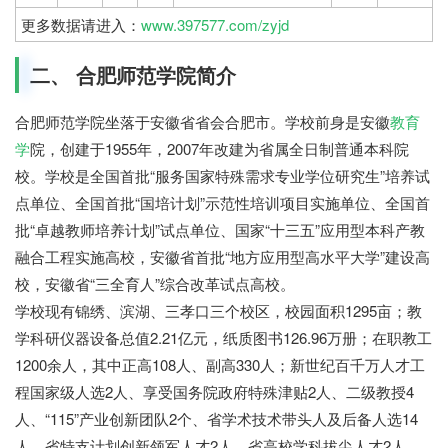
更多数据请进入：
www.397577.com/zyjd
二、 合肥师范学院简介
合肥师范学院坐落于安徽省省会合肥市。学校前身是安徽
教育
学
院，创建于1955年，2007年改建为省属全日制普通本科院
校。学校是全国首批“服务国家特殊需求专业学位研究生”培养试
点单位、全国首批“国培计划”示范性培训项目实施单位、全国首
批“卓越教师培养计划”试点单位、国家“十三五”应用型本科产教
融合工程实施高校，安徽省首批“地方应用型高水平大学”建设高
校，安徽省“三全育人”综合改革试点高校。
学校现有锦绣、滨湖、三孝口三个校区，校园面积1295亩；教
学科研仪器设备总值2.21亿元，纸质图书126.96万册；在职教工
1200余人，其中正高108人、副高330人；新世纪百千万人才工
程国家级人选2人、享受国务院政府特殊津贴2人、二级教授4
人、“115”产业创新团队2个、省学术技术带头人及后备人选14
人、省特支计划创新领军人才2人、省高校学科拔尖人才2人、