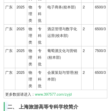
广东
2025
物
专
电子商务(校本部)
2
6500/3
理
科
类
批
广东
2025
物
专
酒店管理与数字化
2
6500/3
理
科
运营(校本部)
类
批
广东
2025
物
专
葡萄酒文化与营销
2
7500/3
理
科
(校本部)
类
批
广东
2025
物
专
会展策划与管理(校
2
6500/3
理
科
本部)
类
批
更多数据请进入：
www.397577.com/zyjd
二、 上海旅游高等专科学校简介