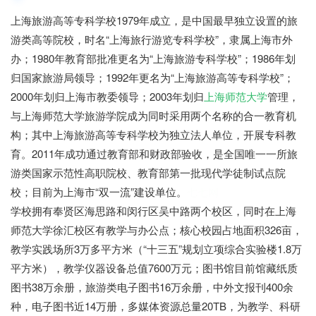
上海旅游高等专科学校1979年成立，是中国最早独立设置的旅
游类高等院校，时名“上海旅行游览专科学校”，隶属上海市外
办；1980年教育部批准更名为“上海旅游专科学校”；1986年划
归国家旅游局领导；1992年更名为“上海旅游高等专科学校”；
2000年划归上海市教委领导；2003年划归
上海师范大学
管理，
与上海师范大学旅游学院成为同时采用两个名称的合一教育机
构；其中上海旅游高等专科学校为独立法人单位，开展专科教
育。2011年成功通过教育部和财政部验收，是全国唯一一所旅
游类国家示范性高职院校、教育部第一批现代学徒制试点院
校；目前为上海市“双一流”建设单位。
七七网
学校拥有奉贤区海思路和闵行区吴中路两个校区，同时在上海
师范大学徐汇校区有教学与办公点；核心校园占地面积326亩，
教学实践场所3万多平方米（“十三五”规划立项综合实验楼1.8万
平方米），教学仪器设备总值7600万元；图书馆目前馆藏纸质
图书38万余册，旅游类电子图书16万余册，中外文报刊400余
种，电子图书近14万册，多媒体资源总量20TB，为教学、科研