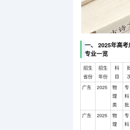
一、 2025年
专业一览
招生
招生
科
省份
年份
目
广东
2025
物
专
理
科
类
批
广东
2025
物
专
理
科