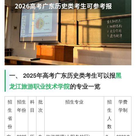
一、 2025年高考广东历史类考生可以报
黑
龙江旅游职业技术学院
的专业一览
招
招生
科
批
招生专业
招
学费
生
年份
目
次
生
学制
省
人
份
数