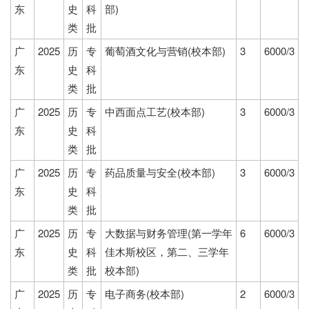
东
史
科
部)
类
批
广
2025
历
专
葡萄酒文化与营销(校本部)
3
6000/3
东
史
科
类
批
广
2025
历
专
中西面点工艺(校本部)
3
6000/3
东
史
科
类
批
广
2025
历
专
药品质量与安全(校本部)
3
6000/3
东
史
科
类
批
广
2025
历
专
大数据与财务管理(第一学年
6
6000/3
东
史
科
佳木斯校区，第二、三学年
类
批
校本部)
广
2025
历
专
电子商务(校本部)
2
6000/3