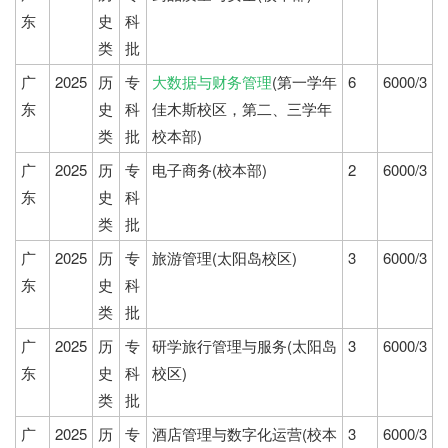
东
史
科
类
批
广
2025
历
专
大数据与财务管理
(第一学年
6
6000/3
东
史
科
佳木斯校区，第二、三学年
类
批
校本部)
广
2025
历
专
电子商务(校本部)
2
6000/3
东
史
科
类
批
广
2025
历
专
旅游管理(太阳岛校区)
3
6000/3
东
史
科
类
批
广
2025
历
专
研学旅行管理与服务(太阳岛
3
6000/3
东
史
科
校区)
类
批
广
2025
历
专
酒店管理与数字化运营(校本
3
6000/3