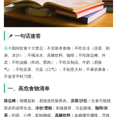
📌 一句话速答
高考
期间饮食十大禁忌：不尝新奇食物；不吃生冷（凉菜、刺
身、冰沙）；不喝冰水、高糖饮料、咖啡；不吃路边摊、外
卖；不吃油腻（炸鸡、肥肉）；不吃豆制品、牛奶（易胀
气）；不吃韭菜、大蒜（口气）；不刻意大补；不暴饮暴食；
不改变平时习惯。
一、高危食物清单
路边摊：
细菌超标，易致急性肠胃炎。
凉菜/沙拉：
生食可能残
留农药或寄生虫。
冰饮/雪糕：
刺激肠胃，引起腹痛。
咖啡/浓
茶：
利尿、心悸，影响睡眠。
高糖饮料：
血糖骤升骤降，导致