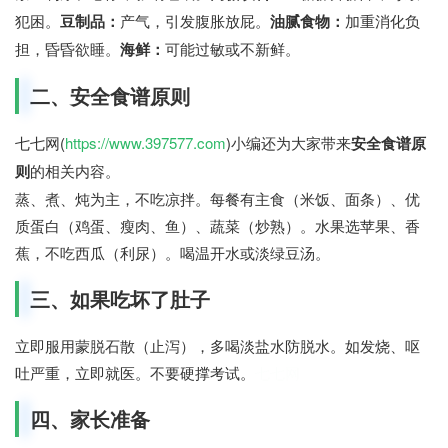
犯困。
豆制品：
产气，引发腹胀放屁。
油腻食物：
加重消化负
担，昏昏欲睡。
海鲜：
可能过敏或不新鲜。
二、安全食谱原则
七七网(
https://www.397577.com
)小编还为大家带来
安全食谱原
则
的相关内容。
蒸、煮、炖为主，不吃凉拌。每餐有主食（米饭、面条）、优
质蛋白（鸡蛋、瘦肉、鱼）、蔬菜（炒熟）。水果选苹果、香
蕉，不吃西瓜（利尿）。喝温开水或淡绿豆汤。
三、如果吃坏了肚子
立即服用蒙脱石散（止泻），多喝淡盐水防脱水。如发烧、呕
吐严重，立即就医。不要硬撑考试。
七七网
四、家长准备