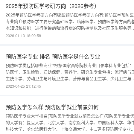
理财》、《囯际金融
2025年预防医学考研方向（2026参考）
2025年预防医学考研方向有哪些预防医学考研方向有:预防医学预防医
专业简介预防医学主要研究基础医学、临床医学、预防医学等方面的
本知识和技能，进行传染病和流行病的预防控制以及社区卫生服务等
例如：流感、甲肝、肺结核等传染病和流行病的预防与控制，社区卫
2026-01-13 18:09:58
健康知识的宣传普及，0~6岁儿童的预防接种与健康管理，孕产妇和
人的健康检查等。 关键词：传染病流感体检接种《预防医学》、《传
病学》、《
预防医学专业 排名 预防医学是什么专业
预防医学类包括哪些专业?根据国家高等院校专业目录本科专业包括：
防医学、卫生检验、妇幼保健、营养学。研究生专业包括：流行病与
生统计学、劳动卫生与环境卫生学、营养与食品卫生学、少儿卫生与
幼保健学、卫生毒理学、军事预防医学。大学的卫生检验专业不会细
2023-04-25 21:12:45
为微生物还是理化，只有到了工作岗位上才会分预防医学大学生职业
涯规划书预防医学大学生职业生涯规划书一、自我分析
预防医学怎么样 预防医学就业前景如何
预防医学专业大学排名(预防医学专业就业前景怎么样)预防医学专业
的大学有：复旦大学、北京大学、南京医科大学、中国医科大学、华
科技大学、哈尔滨医科大学、上海交通大学、中...更多预防医学专业