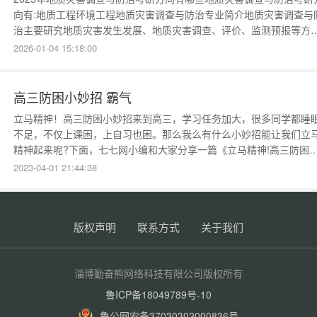
向有:地质工程环境工程地质灾害调查与防治专业简介地质灾害调查与
治主要研究地质灾害发生发展、地质灾害调查、评价、监测预报等方
基本知识和技能，进行地质灾害勘查与监测预报等。例如：山体崩塌
2026-01-04 15:18:00
滑坡、泥石流、地震、地面沉降、水土流失等常见地质灾害勘察与监
预报，地质灾害成灾机理及演化趋势的分析与防治等。 关键词：滑坡
石流地震水土流
高三防困小妙招 霸气
立马精神！高三防困小妙招来到高三，学习任务加大，很多同学都睡
不足，不仅上课困，上自习也困。那么我么有什么小妙招能让我们立
精神起来呢?下面，七七网小编和大家分享一篇《立马精神!高三防困
妙招》，供大家参考。1.多吃果蔬提神醒脑当人体感到疲惫时，体内
2023-04-01 21:44:38
酸的含量就会增高。果蔬中的维生素作为辅酶能协助肝脏把人体疲劳
积存的代谢物尽快排除掉，同时蔬菜和水果为碱性食物，其代谢物能
和肌肉疲劳时产生的
版权声明
联系方式
关于我们
淄博勤奋熊网络科技有限公司版权所有
鲁ICP备18049789号-10
鲁公网安备37030302000836号