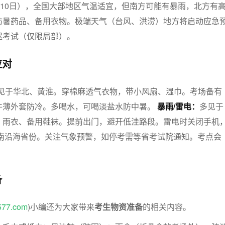
7-10日），全国大部地区气温适宜，但南方可能有暴雨，北方有
防暑药品、备用衣物。极端天气（台风、洪涝）地方将启动应急
迟考试（仅限局部）。
应对
见于华北、黄淮。穿棉麻透气衣物，带小风扇、湿巾。考场备有
件薄外套防冷。多喝水，可喝淡盐水防中暑。
暴雨/雷电：
多见于
、雨衣、备用鞋袜。提前出门，避开低洼路段。雷电时关闭手机
南沿海省份。关注气象预警，如停考需等省考试院通知。考点会
备
577.com
)小编还为大家带来
考生物资准备
的相关内容。