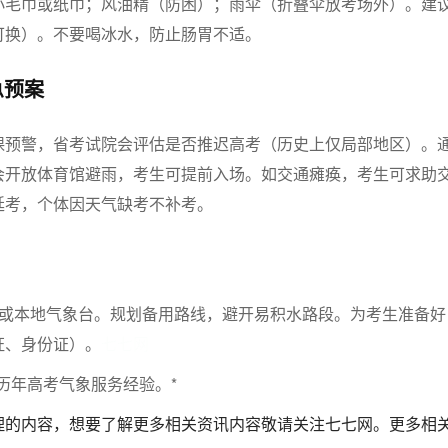
小毛巾或纸巾；风油精（防困）；雨伞（折叠伞放考场外）。建
可换）。不要喝冰水，防止肠胃不适。
急预案
课预警，省考试院会评估是否推迟高考（历史上仅局部地区）。
会开放体育馆避雨，考生可提前入场。如交通瘫痪，考生可求助
延考，个体因天气缺考不补考。
网或本地气象台。规划备用路线，避开易积水路段。为考生准备好
证、身份证）。
七七网
历年高考气象服务经验。*
理的内容，想要了解更多相关资讯内容敬请关注七七网。更多相