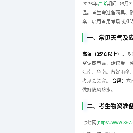
2026年
高考
期间（6月
温。考生需准备雨具、
案，启用备用考场或推
一、常见天气及
高温（35℃以上）：
多
空调或电扇，建议带一
江南、华南。备好雨伞
考场会关窗。
台风：
东
做好防风防水。
二、考生物资准
七七网(
https://www.397