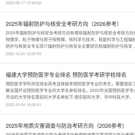
学排名的这个问题，以及大家所关心的预防医学专业就业前景怎么样
2023-06-17 10:45:52
内容，欢迎大家继续关注我们提供的精彩分享。高中生高考想学医,医
类大学盘点，高低分都有的选！预防医学专业大学排名预防医学专业
秀的大学
2025年辐射防护与核安全考研方向（2026参考）
2025年辐射防护与核安全考研方向有哪些辐射防护与核安全考研方向有
物理学、粒子物理与原子核物理、核科学与技术、核能科学与工程辐
防护与核安全专业简介辐射防护与核安全主要研究核辐射防护与核安
技术等方面的基本知识和技能，涉及辐射监测、辐射防护、辐射安全
2025-12-30 12:05:53
价、核废料与退役核设施处置、辐射事故应急处理等，在环保、核电
全、核工业等领域，进行辐射防护和核环境治理工程的研究、设计、
发、管理等，多服务
福建大学预防医学专业排名 预防医学考研学校排名
预防医学学科评估排名高考选择报考预防医学专业的考生，需要提前
解全国开设预防医学专业的大学名单和排名，2022年全国预防医学专
开设的大学排名靠前的大学名单如下:南京医科大学、华中科技大学、
京大学、哈尔滨医科大学、复旦大学、首都医科大学、中山大学、南
2023-10-04 18:00:41
医科大学、第二军医大学、第四军医大学、北京协和医学院、中国医
大学、浙江大学、安徽医科大学、山东大学、四川大学、天津医科大
等，具体完整名
2025年地质灾害调查与防治考研方向（2026参考）
2025年地质灾害调查与防治考研方向有哪些地质灾害调查与防治考研