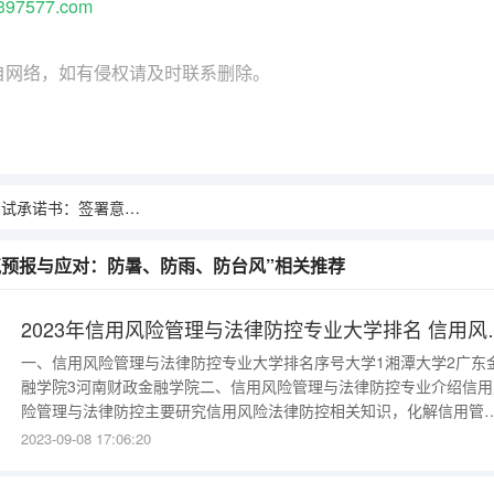
397577.com
自网络，如有侵权请及时联系删除。
诺书：签署意义与违约后果
天气预报与应对：防暑、防雨、防台风”相关推荐
2023年信用风险管理与法
一、信用风险管理与法律防控专业大学排名序号大学1湘潭大学2广东
融学院3河南财政金融学院二、信用风险管理与法律防控专业介绍信用
险管理与法律防控主要研究信用风险法律防控相关知识，化解信用管
领域法律风险、处置经济矛盾纠纷，保障市场主体合法权益，维护交
2023-09-08 17:06:20
安全。例如：化解市场主体因失信引发的违约、违法、犯罪等法律风
险、处置经济矛盾纠纷。 关键词：纠纷交易法律犯罪《金融投资分析