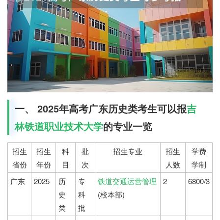
一、 2025年高考广东历史类考生可以报
吉
林铁道职业技术大学
的专业一览
招生
招生
科
批
招生专业
招生
学费
省份
年份
目
次
人数
学制
广东
2025
历
专
铁道交通运营管理
2
6800/3
史
科
(校本部)
类
批