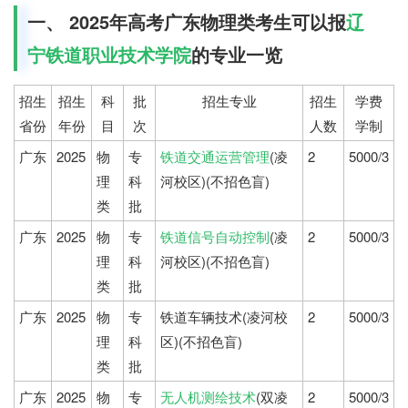
一、 2025年高考广东物理类考生可以报
辽
宁铁道职业技术学院
的专业一览
招生
招生
科
批
招生专业
招生
学费
省份
年份
目
次
人数
学制
广东
2025
物
专
铁道交通运营管理
(凌
2
5000/3
理
科
河校区)(不招色盲)
类
批
广东
2025
物
专
铁道信号自动控制
(凌
2
5000/3
理
科
河校区)(不招色盲)
类
批
广东
2025
物
专
铁道车辆技术(凌河校
2
5000/3
理
科
区)(不招色盲)
类
批
广东
2025
物
专
无人机测绘技术
(双凌
2
5000/3