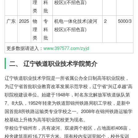
理
科
校区)(不招色盲)
类
批
广东
2025
物
专
机电一体化技术(凌河
2
5000/3
理
科
校区)(不招色盲)
类
批
更多数据请进入：
www.397577.com/zyjd
二、 辽宁铁道职业技术学院简介
辽宁铁道职业技术学院是一所省属公办全日制高等职业院校，
为辽宁省首批职业教育改革发展示范学校，辽宁省“兴辽卓越”高
职院校建设单位。始建于1948年，时名东北解放军铁道纵队第
7、8大队，1952年转隶为铁道部锦州铁路局职工学校，是新中
国首批8所铁路运输类专业学校之一。2008年在锦州铁路运输学
校基础上升格为高等职业院校更为现名。
学校位于锦州市，共有凌河、双凌两个校区，占地面积406亩，
校舍建筑面积16.7万平方米。现有校内实训室80个，校外实训