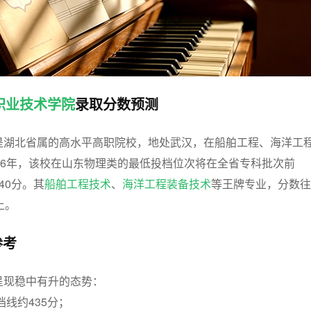
职业技术学院
录取分数预测
是湖北省属的高水平高职院校，地处武汉，在船舶工程、海洋工
26年，该校在山东物理类的最低投档位次将在全省专科批次前
40分。其
船舶工程技术
、
海洋工程装备技术
等王牌专业，分数往
上。
参考
呈现稳中有升的态势：
档线约435分；