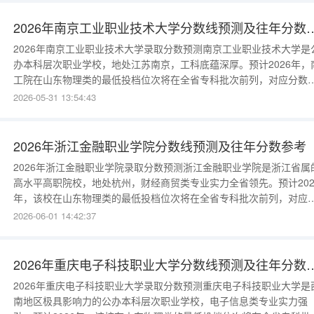
近两年的录取数据呈现稳中有升的态势：2025年：物理类最低投档线
43
2026年南京工业职业技术大学分
2026年南京工业职业技术大学录取分数预测南京工业职业技术大学是
办本科层次职业学校，地处江苏南京，工科底蕴深厚。预计2026年，
工院在山东物理类的最低投档位次将在全省专科批次前列，对应分数
为450-465分。其机电一体化、自动化等王牌专业，分数通常会比投
2026-05-31 13:54:43
高出10分左右。往年分数线数据参考南工院的录取分数性价比很高：
2025年：物理类最低投档线约460分；2024年：物理类最低投档线约
2026年浙江金融职业学院分数线预测及往年分数参考
2026年浙江金融职业学院录取分数预测浙江金融职业学院是浙江省属
高水平高职院校，地处杭州，财经商贸类专业实力全省领先。预计202
年，该校在山东物理类的最低投档位次将在全省专科批次前列，对应
数约为430-445分；历史类考生分数约为435-450分。其金融管理、
2026-06-01 14:42:37
等王牌专业，分数通常会比投档线高出10分左右。往年分数线数据参
该校的录取分数常年保持在较高水平：2025年：物理类最低投档线
2026年重庆电子科技职业大学分
2026年重庆电子科技职业大学录取分数预测重庆电子科技职业大学是
南地区极具影响力的公办本科层次职业学校，电子信息类专业实力强