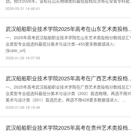
劲。预计2026年，该校在山东物理类的最低投档位次将在全省专科批
前列，对应分数约为445-460分。其通信技术、微电子技术等王牌专
2026-05-31 14:46:41
分数往往会高出投档线10分以上。往年分数线数据参考该校近两年的
取数据呈现明显的上升趋势：2025年：物理类最低投档线约455分；2
武汉船舶职业技术学院2025年高考
一、2025年高考武汉船舶职业技术学院在山东艺术类投档分数线总汇
业类型专业组选科最低分美术与设计类--450更多数据请进入：
{$cate_url}
2026-01-29 18:07:59
武汉船舶职业技术学院2025年高考
一、2025年高考武汉船舶职业技术学院在广西艺术类投档分数线总汇
业类型专业组选科最低分美术与设计类（202）首选物理，再选不限35
美术与设计类（201）首选历史，再选不限428更多数据请进入：
{$cate_url}
2026-01-29 18:19:46
武汉船舶职业技术学院2025年高考