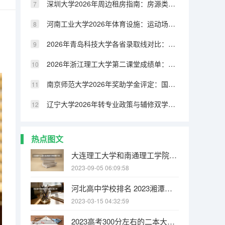
深圳大学2026年周边租房指南：房源类型、租金水平与交通配套
河南工业大学2026年体育设施：运动场馆、健身房与体育课程
2026年青岛科技大学各省录取线对比：物理类与历史类分数差异分析
2026年浙江理工大学第二课堂成绩单：社会实践、志愿服务与素质拓展
南京师范大学2026年奖助学金评定：国家奖学金、励志奖学金与助学金
辽宁大学2026年转专业政策与辅修双学位：申请条件与流程
热点图文
大连理工大学和南通理工学院哪个好 录取分数线对比
2023-09-05 06:09:58
河北高中学校排名 2023湘潭大学排名多少位
2023-03-15 04:32:59
2023高考300分左右的二本大学 2023年高考325分能上什么大学