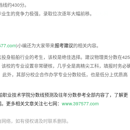
档线约430分。
毕业生的竞争力极强，录取位次逐年大幅前移。
七七网
577.com
)小编还为大家带来
报考建议
的相关内容。
投身船舶行业的考生，该校是绝佳选择。建议物理类分数在425
。该校的专业设置非常硬核，几乎全是高精尖工科，填报时务必
”。此外，其部分校企合作办学专业分数较低，也是低分上优质高
船舶职业技术学院分数线预测及往年分数参考全部内容了，了解更
网。更多相关文章关注七七网：
www.397577.com
自网络，如有侵权请及时联系删除。