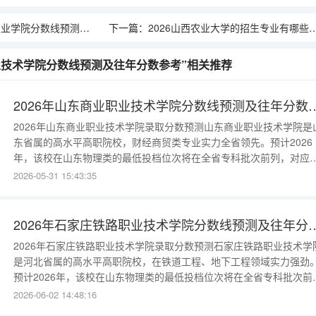
院分数线预测及往年分数参考
下一篇：
2026山西农业大学的招生专业有哪些，优势专业
职业技术学院分数线预测及往年分数参考”相关推荐
2026年山东商业职业技术学院分
2026年山东商业职业技术学院录取分数预测山东商业职业技术学院是
东省属的高水平高职院校，财经商贸类专业实力全省领先。预计2026
年，该校在山东物理类的最低投档位次将在全省专科批次前列，对应
数约为425-440分；历史类考生分数约为430-445分。其市场营销、
2026-05-31 15:43:35
算技术应用等王牌专业，分数通常会比投档线高出10分左右。往年分
线数据参考该校的录取分数常年保持在较高水平：2025年：物理类最
2026年石家庄铁路职业技术学院分
2026年石家庄铁路职业技术学院录取分数预测石家庄铁路职业技术学
是河北省属的高水平高职院校，在铁道工程、地下工程领域实力强劲
预计2026年，该校在山东物理类的最低投档位次将在全省专科批次前
列，对应分数约为420-435分。其铁道工程技术、地下与隧道工程技
2026-06-02 14:48:16
王牌专业，分数往往会高出投档线10分以上。往年分数线数据参考该