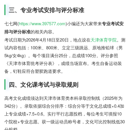
三、专业考试安排与评分标准
七七网(
https://www.397577.com
)小编还为大家带来
专业考试安
排与评分标准
的相关内容。
考试日期为2026年4月18日至20日，地点设在
天津体育学院
。测
试内容包括：100米、800米、立定三级跳远、原地推铅球（男
5kg/女4kg）。每个项目满分25分，总成绩100分。评分参照
《天津市体育统考评分表》，成绩当场宣布。考生自备运动装
备，钉鞋应符合塑胶跑道要求。
七七网
四、文化课考试与录取规则
高考文化成绩须达到天津市体育类本科录取控制线（2025年为
342分）。录取依据综合分排序：综合分等于文化总成绩×0.4加
上专业成绩×7.5×0.6。实行平行志愿投档，每位考生可填报10
个院校+专业志愿。获一级运动员称号者，文化可比控制线低30
分投档。