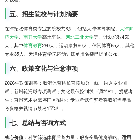
五、招生院校与计划摘要
在津招收体育类专业的院校共8所，包括天津体育学院、
天津师
范大学
、
南开大学
高水平队、
河北工业大学
等。计划总数450
人，其中
体育教育
260人，运动康复90人，休闲体育65人，其他
专业35人。天津体育学院运动训练单招名额已提前公布。
六、政策变化与注意事项
2026年政策调整：取消体育特长直接加分，统一纳入专业测
试；新增轮滑球专项测试；文化最低控制线上调约8%。提醒考
生：兼报艺术类需咨询区招办；专业考试作弊者将取消当年高
考资格并视情节禁考1至3年。
七、总结与咨询方式
核心价值
：科学筛选体育后备力量，服务全民健身战略。
适用