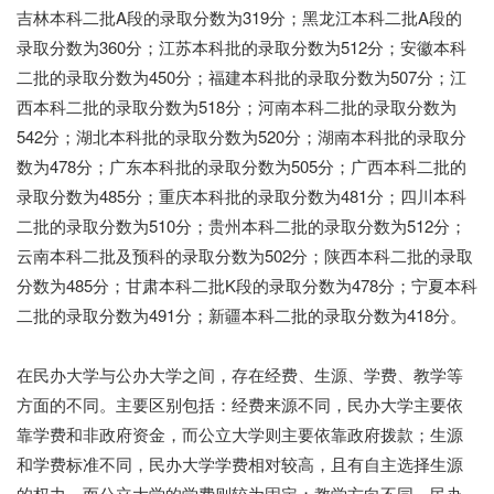
吉林本科二批A段的录取分数为319分；黑龙江本科二批A段的
录取分数为360分；江苏本科批的录取分数为512分；安徽本科
二批的录取分数为450分；福建本科批的录取分数为507分；江
西本科二批的录取分数为518分；河南本科二批的录取分数为
542分；湖北本科批的录取分数为520分；湖南本科批的录取分
数为478分；广东本科批的录取分数为505分；广西本科二批的
录取分数为485分；重庆本科批的录取分数为481分；四川本科
二批的录取分数为510分；贵州本科二批的录取分数为512分；
云南本科二批及预科的录取分数为502分；陕西本科二批的录取
分数为485分；甘肃本科二批K段的录取分数为478分；宁夏本科
二批的录取分数为491分；新疆本科二批的录取分数为418分。
在民办大学与公办大学之间，存在经费、生源、学费、教学等
方面的不同。主要区别包括：经费来源不同，民办大学主要依
靠学费和非政府资金，而公立大学则主要依靠政府拨款；生源
和学费标准不同，民办大学学费相对较高，且有自主选择生源
的权力，而公立大学的学费则较为固定；教学方向不同，民办