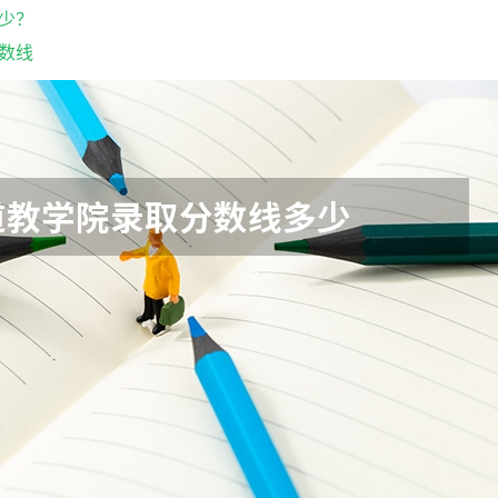
少？
数线