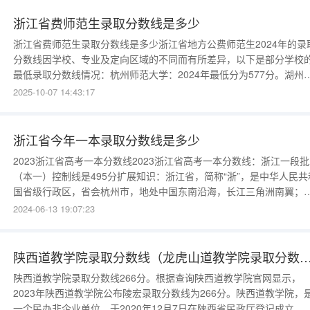
州肯恩大学；2014年3月
浙江省费师范生录取分数线是多少
浙江省费师范生录取分数线是多少浙江省地方公费师范生2024年的录
分数线因学校、专业及定向区域的不同而有所差异，以下是部分学校
最低录取分数线情况：杭州师范大学：2024年最低分为577分。湖州
范学院：2024年最低分为580分。丽水学院：2024年最低分为598分
2025-10-07 14:43:17
衢州学院：2024年最低分为
浙江省今年一本录取分数线是多少
2023浙江省高考一本分数线2023浙江省高考一本分数线：浙江一段
（本一）控制线是495分扩展知识：浙江省，简称“浙”，是中华人民共
国省级行政区，省会杭州市，地处中国东南沿海，长江三角洲南翼；
临东海，北与上海、江苏接壤，南接福建，西与安徽、江西相连；地
2024-06-13 19:07:23
北纬27°02′—31°11′，东经118°01′—123°10′。截至2022年，浙江省
辖11个地级
陕西道教学院录取分数线（龙虎山道教学院录
陕西道教学院录取分数线266分。根据查询陕西道教学院官网显示，
2023年陕西道教学院公布陵宏录取分数线为266分。陕西道教学院，
一个民办非企业单位，于2020年12月7日在陕西省民政厅登记成立，