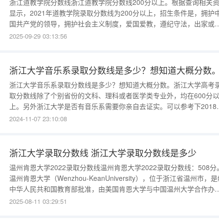
浙江道教学院分数线浙江道教学院分数线200分以上。根据查询相关
显示，2021年道教学院录取分数线为200分以上，招生条件是，拥护
国共产党的领导，拥护社会主义制度，爱国爱教，遵纪守法，出家或
宫观从事教务活动一年以上，信仰虔诚、品行端正、道装整齐，戒行
2025-09-29 03:13:56
严。身体健康，无精神病史，无其他传染病和慢性病，年龄18周岁至3
周岁，高中文化程度以上。中国道教学院分数线中国道教学院并没有
浙江大学音乐系录取分数线是多少？想知道大概分数
浙江大学音乐系录取分数线是多少？想知道大概分数。浙江大学高考
取分数线除了个别省份的文科、理科或者医学类专业外，均在600分
上。另外浙江大学是否有音乐系需要你亲自去证实。可以参考下2018
和2019年的录取分数情况。浙江大学是国家首批985重点建设的9所
2024-11-07 23:10:08
大学之一，也就是著名的九校联盟（C9）的成员之一（清华、北大、
旦、上海交大、南京大学、浙江大学、中国科学技术大学、哈尔滨工
浙江大学录取分数线 浙江大学录取分数线是多少
温州肯恩大学2022录取分数线温州肯恩大学2022录取分数线：508分
温州肯恩大学（Wenzhou-KeanUniversity），位于浙江省温州市，
中华人民共和国教育部批准，由美国肯恩大学与中国温州大学合作办
的中外合作办学全日制普通本科高等院校，是中外合作大学联盟成员
2025-08-11 03:29:51
2011年11月16日，国家教育部批准温州大学与肯恩大学合作筹备设