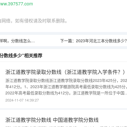
ww.397577.com
自网络，如有侵权请及时联系删除。
数线怎么样，就业率怎么样
下一篇：
2023年河北三本分数线多少
分数线多少”相关推荐
浙江道教学院录取分数线（浙江道教学院入学条件？
浙江道教学院录取分数线浙江道教学院录取分数线2023年425分，202
年412分。1、2023年浙江道教学棚游院高考最低录取分数线为425分
2022年高考最低录取分数线为412分。浙江道教学院是一所位于中国
江省杭州市拱墅区的宗教类高等院校，成立于1985年，隶属于中国道
2024-11-07 14:39:27
协会。学院坐落于风景秀丽的灵隐飞来峰下，校园内建筑风格独特，
合了传统与现代元素。2、是一所集教育、培训、研
浙江道教学院分数线 中国道教学院分数线