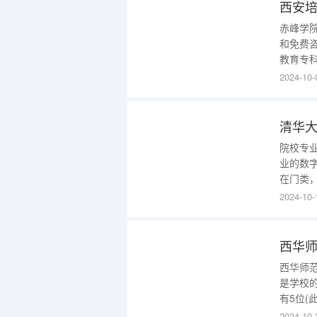
西安
赤峰学
和免费
教育专
招生对
2024-10-
点此进
科）本
清华
院校专
业的数
在门类
学的院校
2024-10-
业的数字
称的别
西华
西华师范
是学校
有5位
高校在
2024-10-