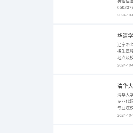
英语语言
0502
0502
2024-10-
内大专
再仔细查
华清
辽宁冶金
招生章
地点及
（公办
2024-10-
办学形式
政用房面
清华
清华大学
专业代码
专业院校
班类（
2024-10-
会）专
人民共