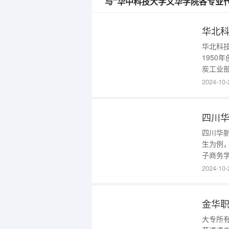
与“华中科技大学文华学院各专业
华北
华北科技
1950
炭工业部
郊兴建
2024-10-
名为华
科技学院
四川华
四川华新
生为例
子商务
务、商
2024-10-
四川省的
理学院
金华
大专所