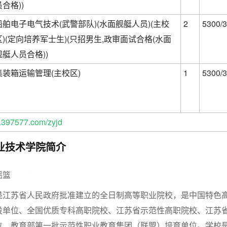
员合格))
船舶电子电气技术(武警部队)(水面舰艇人员)(主校
2
5300/3
区)(定向培养军士生)(只招男生,政审面试合格(水面
舰艇人员合格))
集装箱运输管理(主校区)
1
5300/3
397577.com/zyjd
业技术学院简介
摇篮
七七网
是江苏省人民政府批准建立的全日制高等职业院校，是中国特色
设单位、全国优质专科高职院校、江苏省示范性高职院校、江苏
位、教育部第一批示范性职业教育集团（联盟）培育单位。学校