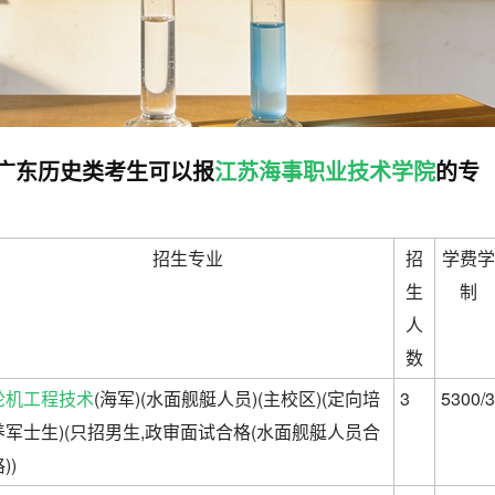
高考广东历史类考生可以报
江苏海事职业技术学院
的专
招生专业
招
学费学
生
制
人
数
轮机工程技术
(海军)(水面舰艇人员)(主校区)(定向培
3
5300/3
养军士生)(只招男生,政审面试合格(水面舰艇人员合
))