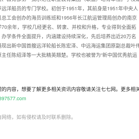
远洋船员的专门学校。初创于1951年，其前身是1951年中央人
总工会创办的海员训练班和1956年长江航运管理局创办的南京
学70余年，学校几经更名、转隶、并校和升格，专业得到全面拓
，办学条件全面提升，内涵建设持续深化，先后培养出近20万名
涌现出新中国首艘远洋轮船长陈宏泽、中远海运集团原副总裁叶
原主任陈绍泽等一大批精英翘楚。学校也被誉为“新中国优秀航运
理的内容，想要了解更多相关资讯内容敬请关注七七网。更多相
397577.com
自网络，如有侵权请及时联系删除。