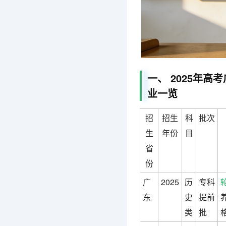
一、 2025年
业一览
招
招生
科
批次
生
年份
目
省
份
广
2025
历
专科
东
史
提前
类
批
格