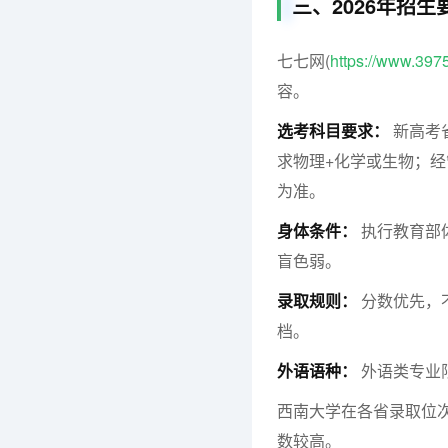
三、2026年招
七七网(
https://www.397
容。
选考科目要求：
新高考
求物理+化学或生物；
为准。
身体条件：
执行教育部
盲色弱。
录取规则：
分数优先，
档。
外语语种：
外语类专业
西南大学在各省录取位次：物
数较高。