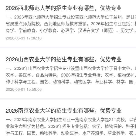
2026西北师范大学的招生专业有哪些，优势专业
一、2026年西北师范大学招生专业设置西北师范大学位于兰州，是甘
省属重点师范院校，西北地区师范教育重镇。2026年招生专业包括：
育学、学前教育、小学教育、心理学、汉语言文学（师范）、历史学
（师范）、思想政治教育（师范）、英语（师范）、数学与应用数学
2026-05-31 17:36:18
（师范）、物理学（师范）、化学（师范）、生物科学（师范）、地
科学（师范）、计算机科学与技术（师范）、教育技术学、新闻学、
学、经济学、金融学、
2026山西农业大学的招生专业有哪些，优势专业
一、2026年山西农业大学招生专业设置山西农业大学位于晋中太谷，
农学、兽医学、食品为特色。2026年招生专业包括：农学、植物保护
种子科学与工程、园艺、动物科学、动物医学、草业科学、林学、园
林、食品科学与工程、生物工程、农业机械化及其自动化、计算机科
2026-06-01 15:58:06
与技术、金融学、会计学、工商管理、法学、英语等。2026年新增“
农业”“生物育种科学”“食品营养与健康”专业。二、山西农业大学优势
兽医
2026南京农业大学的招生专业有哪些，优势专业
一、2026年南京农业大学招生专业一览南京农业大学是211高校，以
业和生命科学为特色。2026年招生专业包括：农学、植物保护、种子
学与工程、园艺、动物科学、动物医学、水产养殖学、草业科学、农