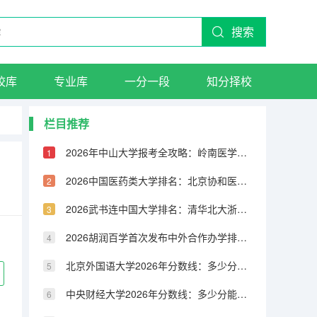
搜索
校库
专业库
一分一段
知分择校
栏目推荐
2026年中山大学报考全攻略：岭南医学与海洋科学，深圳校区设施及学费详解
2026中国医药类大学排名：北京协和医学院蝉联榜首，首都医科大学连续8年稳居亚军
2026武书连中国大学排名：清华北大浙大综合实力前三，择校顺序另有乾坤
2026胡润百学首次发布中外合作办学排名：港中大（深圳）登顶，浙大联合学院领跑50强
北京外国语大学2026年分数线：多少分能上？考多少名才敢报？
中央财经大学2026年分数线：多少分能上？考多少名才敢报？