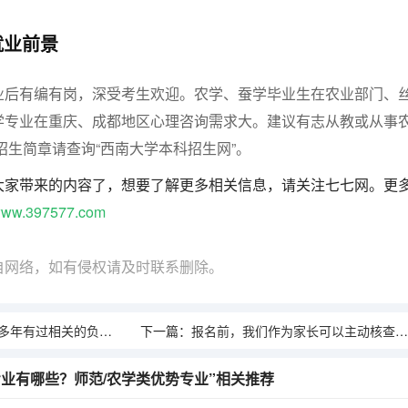
就业前景
业后有编有岗，深受考生欢迎。农学、蚕学毕业生在农业部门、
学专业在重庆、成都地区心理咨询需求大。建议有志从教或从事
年招生简章请查询“西南大学本科招生网”。
大家带来的内容了，想要了解更多相关信息，请关注七七网。更
ww.397577.com
自网络，如有侵权请及时联系删除。
关的负面风险或者跑路纠纷吗？
下一篇：
报名前，我们作为家长可以主动核查授课老师的学历和资质证书吗？
生专业有哪些？师范/农学类优势专业”相关推荐