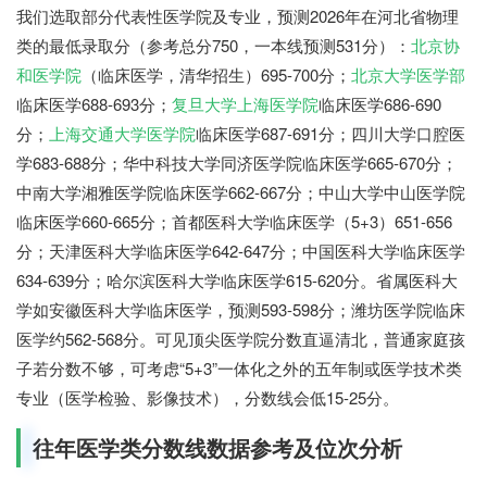
我们选取部分代表性医学院及专业，预测2026年在河北省物理
类的最低录取分（参考总分750，一本线预测531分）：
北京协
和医学院
（临床医学，清华招生）695-700分；
北京大学医学部
临床医学688-693分；
复旦大学上海医学院
临床医学686-690
分；
上海交通大学医学院
临床医学687-691分；四川大学口腔医
学683-688分；华中科技大学同济医学院临床医学665-670分；
中南大学湘雅医学院临床医学662-667分；中山大学中山医学院
临床医学660-665分；首都医科大学临床医学（5+3）651-656
分；天津医科大学临床医学642-647分；中国医科大学临床医学
634-639分；哈尔滨医科大学临床医学615-620分。省属医科大
学如安徽医科大学临床医学，预测593-598分；潍坊医学院临床
医学约562-568分。可见顶尖医学院分数直逼清北，普通家庭孩
子若分数不够，可考虑“5+3”一体化之外的五年制或医学技术类
专业（医学检验、影像技术），分数线会低15-25分。
往年医学类分数线数据参考及位次分析