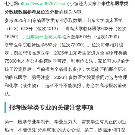
七七网(
https://www.397577.com
)小编还为大家带来
往年医学类
分数线数据参考及位次分析
的相关内容。
参考2025年山东省医学类专业录取数据：山东大学临床医学
（5+3）643分（位次4012），青岛大学临床医学608分（位次
16450），
山东第一医科大学
临床医学574分（位次47900），
济宁医学院临床医学553分（位次72000）。位次每年相对稳
定，例如想读临床医学，2026年山东考生需进入全省物理类前
75000名才有公办临床医学可读。利用位次法，家长可以提前为
孩子设定目标：当前模考全省排名多少，大概能匹配哪个层次
的临床医学。另需注意，2026年多数医学院要求同时选考物理
和化学（或生物），选科不符不能填报，务必在高考报名前确
认。
七七网
报考医学类专业的关键注意事项
第一，医学专业学制长、学业压力大，需要学生有真正的职业
热情，不能仅凭“分高就报”的从众心理。第二，除临床和口腔