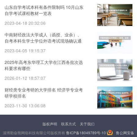
山东自学考试本科有条件限制吗 10月山东
自学考试课程教材一览表
2023-04-18 20:32:06
中南财经政法大学成人（函授、业余）、
自考本科生学士学位外语考试现场确认通
知 湖北经济学院成人,自考学士学位授权专
2023-04-05 19:15:37
业汇总表
2025年高考东华理工大学在江西各批次选
科要求有哪些
2026-01-12 18:57:07
财经类专业考研的大学排名 经济学专业考
研学校排名
2023-11-30 13:06:08
版权声明
联系方式
关于我们
淄博勤奋熊网络科技有限公司版权所有
鲁ICP备18049789号-10
鲁公网安备