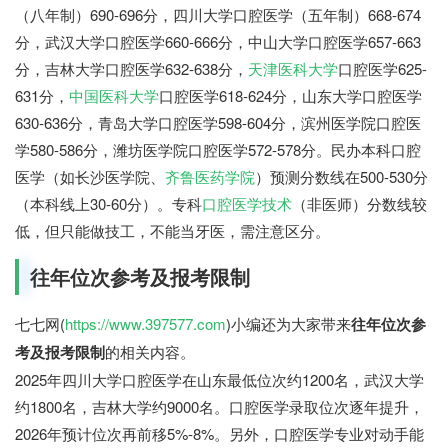
（八年制）690-696分，四川大学口腔医学（五年制）668-674
分，武汉大学口腔医学660-666分，中山大学口腔医学657-663
分，吉林大学口腔医学632-638分，
天津医科大学
口腔医学625-
631分，
中国医科大学
口腔医学618-624分，山东大学口腔医学
630-636分，青岛大学口腔医学598-604分，滨州医学院口腔医
学580-586分，潍坊医学院口腔医学572-578分。民办本科口腔
医学（如长沙医学院、
齐鲁医药学院
）预测分数线在500-530分
（本科线上30-60分）。专科
口腔医学技术
（非医师）分数线较
低，但只能做技工，不能当牙医，需注意区分。
往年位次参考及报考限制
七七网(
https://www.397577.com
)小编还为大家带来
往年位次参
考及报考限制
的相关内容。
2025年四川大学口腔医学在山东最低位次约1200名，武汉大学
约1800名，吉林大学约9000名。口腔医学录取位次逐年提升，
2026年预计位次再前移5%-8%。另外，口腔医学专业对动手能