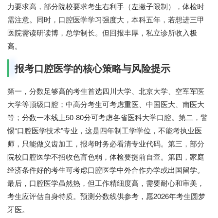
力要求高，部分院校要求考生右利手（左撇子限制），体检时
需注意。同时，口腔医学学习强度大，本科五年，若想进三甲
医院需读研读博，总学制长。但回报丰厚，私立诊所收入极
高。
报考口腔医学的核心策略与风险提示
第一，分数足够高的考生首选四川大学、北京大学、空军军医
大学等顶级口腔；中高分考生可考虑重医、中国医大、南医大
等；分数一本线上50-80分可考虑各省医科大学口腔。第二，警
惕“口腔医学技术”专业，这是四年制工学学位，不能考执业医
师，只能做义齿加工，报考时务必看清专业代码。第三，部分
院校口腔医学不招收色盲色弱，体检要提前自查。第四，家庭
经济条件好的考生可考虑口腔医学中外合作办学或出国留学。
最后，口腔医学虽然热，但工作精细度高，需要耐心和审美，
考生应评估自身特质。预测分数线供参考，愿2026年考生圆梦
牙医。