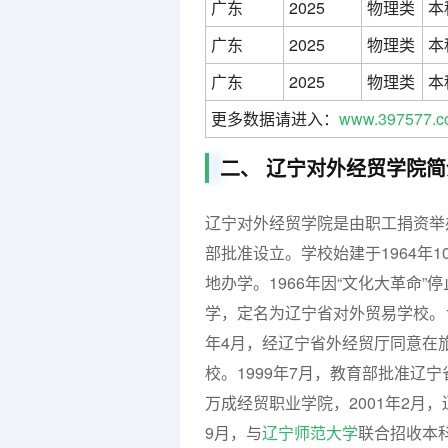
广东
2025
物理类
本
广东
2025
物理类
本
广东
2025
物理类
本
更多数据请进入：
www.397577.c
二、 辽宁对外经贸学院简
辽宁对外经贸学院是由职工捐资举办
部批准设立。学校始建于1964年
地办学。1966年因“文化大革命”
学，定名为辽宁省对外贸易学校。1
年4月，经辽宁省外经贸厅同意在
校。1999年7月，教育部批准辽
万成经贸职业学院，2001年2月
9月，与
辽宁师范大学
联合招收本科