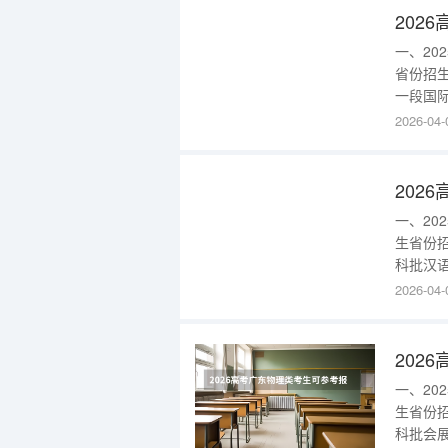
一、2
省份招
一段国际
13000
2026-04-
类一段人
系统13
一、2
生省份
科批汉语
国语言文
2026-04-
业培养
区)86
一、2
生省份
科批会展