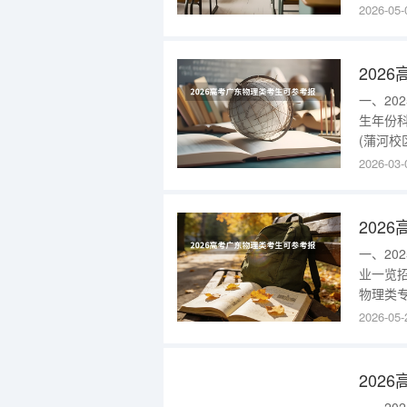
服务(校
2026-05-
部)155
数据请进入
202
一、2
生年份
(蒲河校
河校区)
2026-03-
区)252
2025
一、2
业一览
物理类专
工业机器
2026-05-
术(校本部
东202