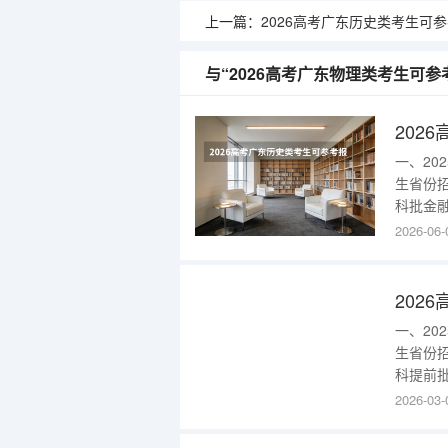
上一篇：
2026高考广东历史类考生可参考报辽宁对外经贸学
与“2026高考广东物理类考生可
一、2
生省份
科批金融
部)130
2026-06-
历史类本
金融学(校
一、2
生省份
科提前批
语)26
2026-03-
目)(北
语(选拔