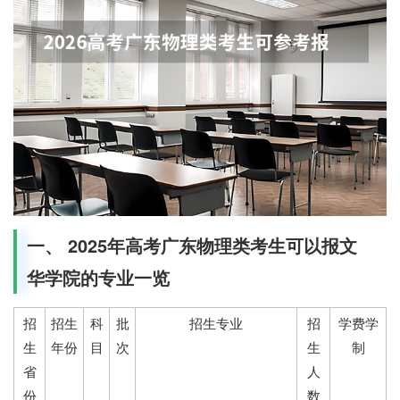
一、 2025年高考广东物理类考生可以报文
华学院的专业一览
招
招生
科
批
招生专业
招
学费学
生
年份
目
次
生
制
省
人
份
数