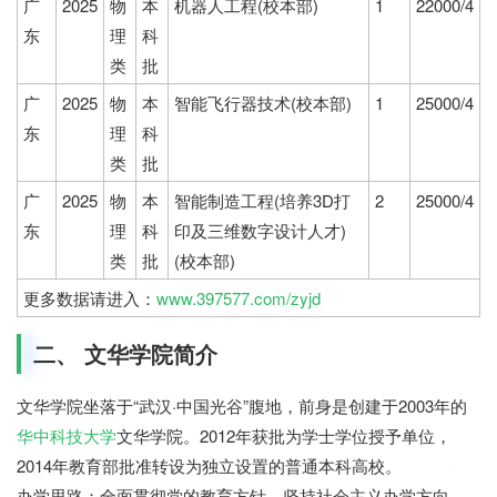
广
2025
物
本
机器人工程(校本部)
1
22000/4
东
理
科
类
批
广
2025
物
本
智能飞行器技术(校本部)
1
25000/4
东
理
科
类
批
广
2025
物
本
智能制造工程(培养3D打
2
25000/4
东
理
科
印及三维数字设计人才)
类
批
(校本部)
更多数据请进入：
www.397577.com/zyjd
二、 文华学院简介
文华学院坐落于“武汉·中国光谷”腹地，前身是创建于2003年的
华中科技大学
文华学院。2012年获批为学士学位授予单位，
2014年教育部批准转设为独立设置的普通本科高校。
七七网
办学思路：全面贯彻党的教育方针，坚持社会主义办学方向，