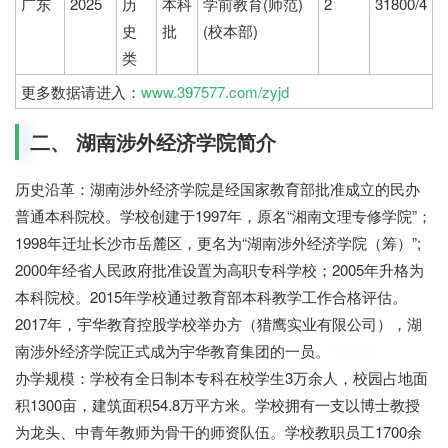
广东
2025
历
本科
学前教育(师范)
2
31800/4
史
批
(校本部)
类
更多数据请进入：
www.397577.com/zyjd
二、 湖南涉外经济学院简介
历史沿革：湖南涉外经济学院是经国家教育部批准成立的民办
普通本科院校。学校创建于1997年，原名“湘南文理专修学院”；
1998年迁址长沙市岳麓区，更名为“湖南涉外经济学院（筹）”;
2000年经省人民政府批准设置为高职专科学校；2005年升格为
本科院校。2015年学校通过教育部本科教学工作合格评估。
2017年，宇华教育控股学校举办方（猎鹰实业有限公司），湖
南涉外经济学院正式成为宇华教育集团的一员。
七七网
办学规模：学校有全日制本专科在校学生3万余人，校园占地面
积1300亩，建筑面积54.8万平方米。学校拥有一支以博士教授
为龙头、中青年教师为骨干的师资队伍。学校教职员工1700余