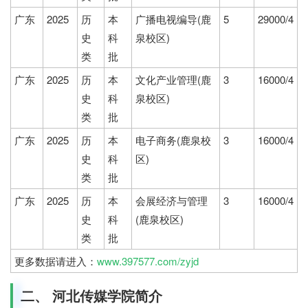
广东
2025
历
本
广播电视编导(鹿
5
29000/4
史
科
泉校区)
类
批
广东
2025
历
本
文化产业管理(鹿
3
16000/4
史
科
泉校区)
类
批
广东
2025
历
本
电子商务(鹿泉校
3
16000/4
史
科
区)
类
批
广东
2025
历
本
会展经济与管理
3
16000/4
史
科
(鹿泉校区)
类
批
更多数据请进入：
www.397577.com/zyjd
二、 河北传媒学院简介