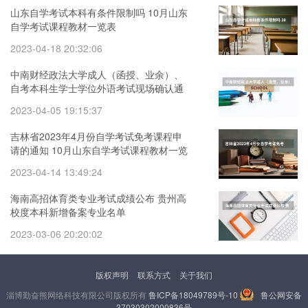
山东自学考试本科有条件限制吗 10月山东
自学考试课程教材一览表
2023-04-18 20:32:06
中南财经政法大学成人（函授、业余）、
自考本科生学士学位外语考试现场确认通
知 湖北经济学院成人,自考学士学位授权专
2023-04-05 19:15:37
业汇总表
吉林省2023年4月份自学考试免考课程申
请的通知 10月山东自学考试课程教材一览
表
2023-04-14 13:49:24
海南高招体育类专业考试成绩公布 贵州高
校度本科新增备案专业名单
2023-03-06 20:20:02
版权声明
联系方式
关于我们
淄博勤奋熊网络科技有限公司版权所有
鲁ICP备18049789号-10
鲁公网安备
37030302000836号