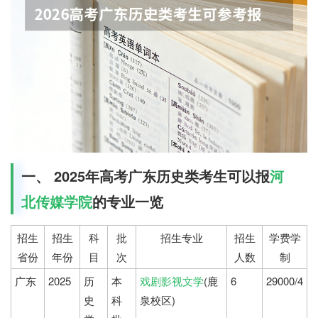
一、 2025年高考广东历史类考生可以报
河
北传媒学院
的专业一览
招生
招生
科
批
招生专业
招生
学费学
省份
年份
目
次
人数
制
广东
2025
历
本
戏剧影视文学
(鹿
6
29000/4
史
科
泉校区)