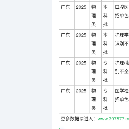
广东
2025
物
本
口腔医
理
科
招单色
类
批
广东
2025
物
本
护理学
理
科
识别不
类
批
广东
2025
物
专
护理(
理
科
别不全
类
批
广东
2025
物
专
医学检
理
科
招单色
类
批
更多数据请进入：
www.397577.c