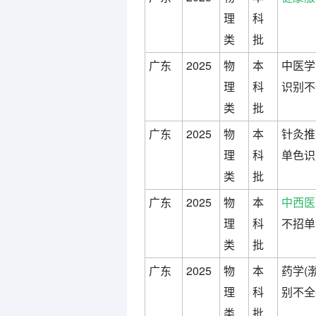
理
科
类
批
广东
2025
物
本
中医学
理
科
识别不
类
批
广东
2025
物
本
针灸推
理
科
单色识
类
批
广东
2025
物
本
中西医
理
科
不招单
类
批
广东
2025
物
本
药学(
理
科
别不全
类
批