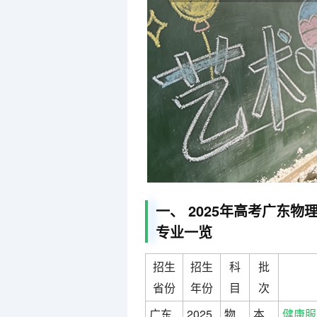
一、 2025年高考广东物
专业一览
招生
招生
科
批
省份
年份
目
次
广东
2025
物
本
健康服