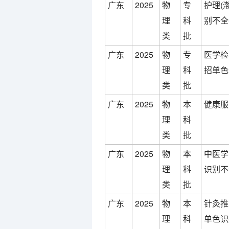
广东
2025
物
专
护理(
理
科
别不全
类
批
广东
2025
物
专
医学检
理
科
招单色
类
批
广东
2025
物
本
健康服
理
科
类
批
广东
2025
物
本
中医学
理
科
识别不
类
批
广东
2025
物
本
针灸推
理
科
单色识