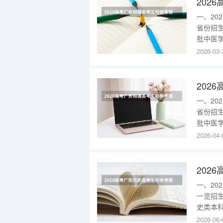
一、2
省份招
批中医学
色识别不全
2026-03-
尖创新人
者)374
一、2
省份招
批中医学(
本科批中
2026-04-
灸推拿学
科学(主
一、2
一览招
史类本科
(渤海校
2026-06-