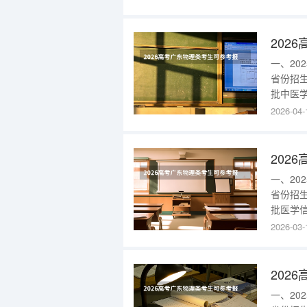
定/4广
历史类本
一、2
省份招
批中医学
推拿学(
2026-04-
科学(净
学(净月
一、2
省份招
批医学信
本部)2
2026-03-
语，非英
中医学
一、2