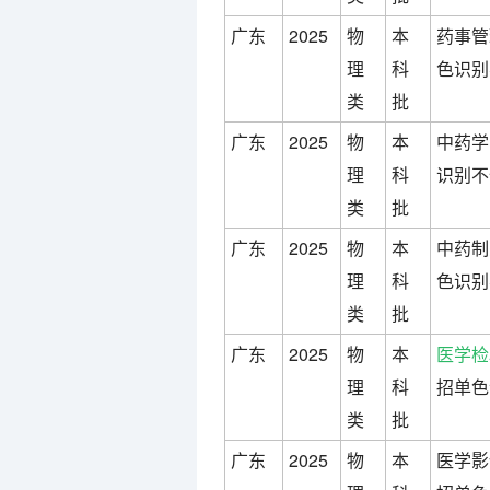
广东
2025
物
本
药事管
理
科
色识别
类
批
广东
2025
物
本
中药学
理
科
识别不
类
批
广东
2025
物
本
中药制
理
科
色识别
类
批
广东
2025
物
本
医学检
理
科
招单色
类
批
广东
2025
物
本
医学影