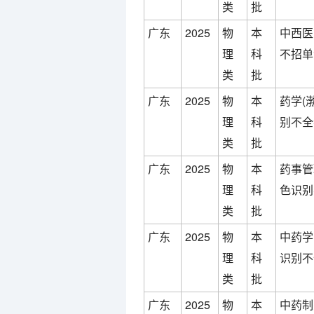
类
批
广东
2025
物
本
中西医
理
科
不招单
类
批
广东
2025
物
本
药学(
理
科
别不全
类
批
广东
2025
物
本
药事管
理
科
色识别
类
批
广东
2025
物
本
中药学
理
科
识别不
类
批
广东
2025
物
本
中药制