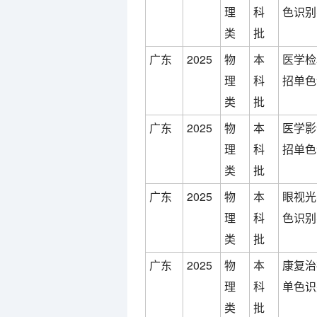
理
科
色识别
类
批
广东
2025
物
本
医学检
理
科
招单色
类
批
广东
2025
物
本
医学影
理
科
招单色
类
批
广东
2025
物
本
眼视光
理
科
色识别
类
批
广东
2025
物
本
康复治
理
科
单色识
类
批