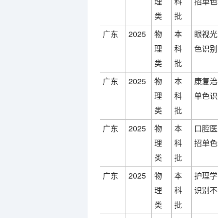
理
科
招单色
类
批
广东
2025
物
本
眼视光
理
科
色识别
类
批
广东
2025
物
本
康复治
理
科
单色识
类
批
广东
2025
物
本
口腔医
理
科
招单色
类
批
广东
2025
物
本
护理学
理
科
识别不
类
批