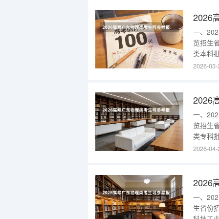
科提前批
一、2
览招生
类本科批
理(龙子
2026-03-
区)25
区)25
一、2
览招生
类专科批
2025
2026-04-
物理类专
东202
一、2
生省份
科批工业