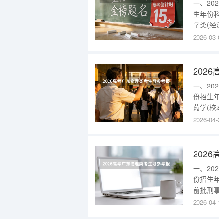
一、2
生年份
学类(经
校区)34
2026-03-
理类本科
业分流情
一、2
份招生
药学(校
技术(校
2026-04-
技术(校
学(校本
一、2
份招生
前批刑事
组织的
2026-04-
招生章程