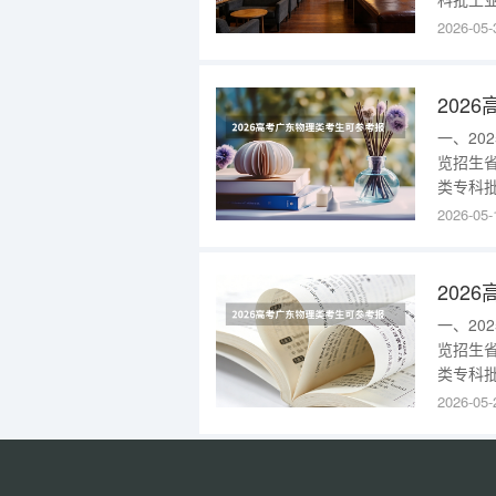
部)466
2026-05-
州科技
科层次
一、2
览招生
类专科批
区)40
2026-05-
(云浮校
术)(云浮
一、2
览招生
类专科批
营销(校
2026-05-
部)25
部)605