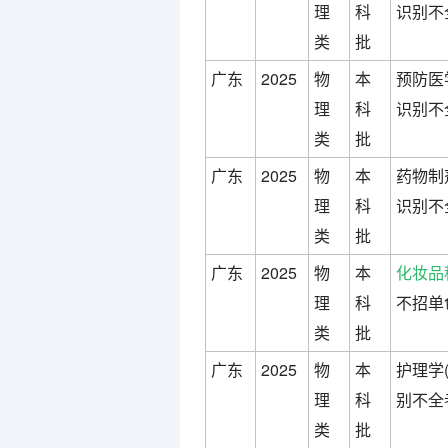
理
科
识别不
类
批
广东
2025
物
本
预防医
理
科
识别不
类
批
广东
2025
物
本
药物制
理
科
识别不
类
批
广东
2025
物
本
化妆品
理
科
不招单
类
批
广东
2025
物
本
护理学
理
科
别不全
类
批