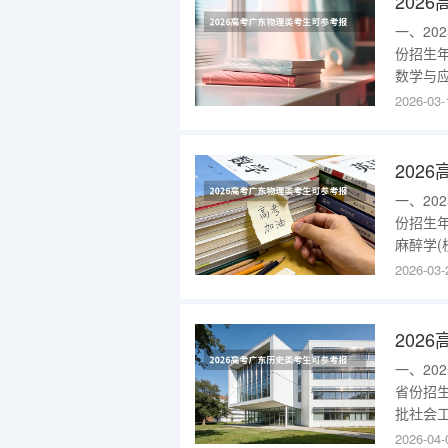
一、2
份招生
数学与应
科批物理
2026-03-
机械设计
本科批
一、2
份招生
麻醉学(
物理类本
2026-03-
者)25
招单色识别
一、2
省份招
批社会工
(不招色
2026-04-