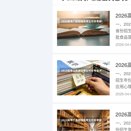
一、2
省份招
批食品营
(校本部
2026-04-
部)(不
盲色弱)1
一、2
招生年
应用心理
30185
2026-04-
2025
医学128
一、2
份招生