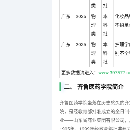
类
批
广东
2025
物
本
化妆品
理
科
不招单
类
批
广东
2025
物
本
护理学
理
科
别不全
类
批
更多数据请进入：
www.397577.c
二、 齐鲁医药学院简介
齐鲁医药学院坐落在历史悠久的齐
院，是经教育部批准成立的全日制
业——山东省商业集团有限公司，
1995年，1999年经教育部批准