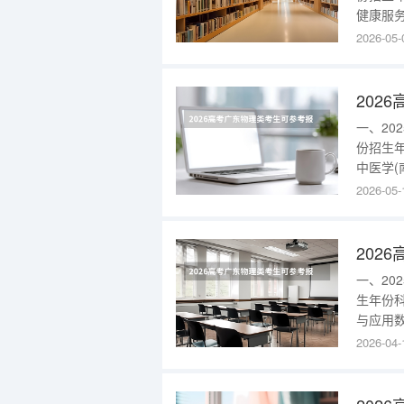
健康服务
(金海校
2026-05-
校区)(
校区)(不
一、2
份招生
中医学(
区)(不
2026-05-
盲色弱)
弱)3391
202
一、2
生年份
与应用数
与集成系
2026-04-
部)255
广东20