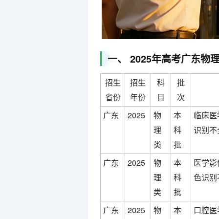
一、 2025年高考广东物
招生
招生
科
批
省份
年份
目
次
广东
2025
物
本
临床医
理
科
识别不
类
批
广东
2025
物
本
医学影
理
科
色识别
类
批
广东
2025
物
本
口腔医