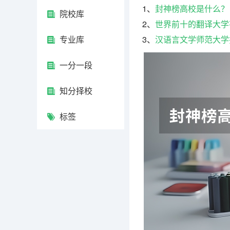
1、
封神榜高校是什么？
院校库
2、
世界前十的翻译大学
专业库
3、
汉语言文学师范大学
一分一段
知分择校
标签