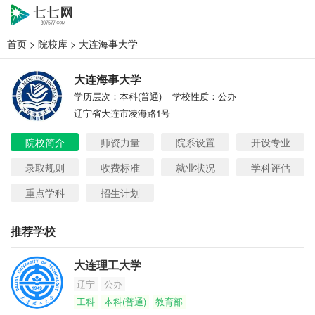
首页
>
院校库
> 大连海事大学
大连海事大学
学历层次：本科(普通)
学校性质：公办
辽宁省大连市凌海路1号
院校简介
师资力量
院系设置
开设专业
录取规则
收费标准
就业状况
学科评估
重点学科
招生计划
推荐学校
大连理工大学
辽宁
公办
工科
本科(普通)
教育部