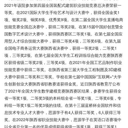
2021年该院参加第四届全国装配式建筑职业技能竞赛总决赛荣获一
等奖。在2021国际大学生手绘艺术与设计大赛中，获得全国金奖1
项、银奖2项、铜奖8项、优秀奖9项。在第二届全国大学生直播电商
技能竞赛全国总决赛中，获得二等奖2项。在第15届中国好创意暨全
国数字艺术设计大赛中，获得陕西赛区二等奖1项。在第七届全国应
用型人才综合技能大赛中，获得二等奖4项，三等奖6项。在第九届
全国电子商务运营大赛陕西省决赛中，获得一等奖2项，二等奖1
项，三等奖2项。在第七届全国大学生工程训练综合能力竞赛陕西赛
区获得省级二等奖2项，三等奖4项。在2021年全国工艺品制作职业
技能竞赛中获得二等奖。在陕西省第三届大学生工程制图及3D建模
大赛中获得二等奖和三等奖。学校在第七届中国国际"互联网+"大学
生创新创业大赛陕西省职教赛道获得金奖。近日陕西省教育厅公布
了2021年全国大学生数学建模竞赛陕西赛区结果，参赛学生获得全
省一等奖1项、二等奖3项的本科组全省一等奖1项、二等奖6项，专
科组一等奖1项二等奖3项的佳绩。在第十三届蓝桥杯全国软件和信
息技术专业人才大赛中，思源学子有4人获得二等奖，6人获得三等
奖。在2022年陕西省职业技能大赛中，思源学子在英语口语赛项中
以全省总分第一名的优异成绩获得省级一等奖1项，获得三等奖1