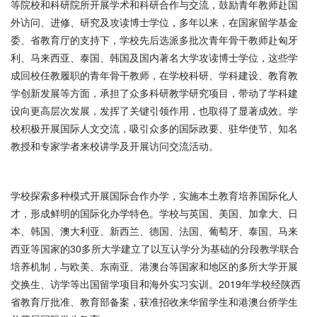
等院校和科研院所开展学术和科研合作与交流，鼓励青年教师赴国
外访问、进修、研究及攻读博士学位，多年以来，在国家留学基金
委、省教育厅的支持下，学校先后选派多批次青年骨干教师赴匈牙
利、马来西亚、泰国、韩国及国内著名大学攻读博士学位，这些学
成回校任教履职的青年骨干教师，在学校科研、学科建设、教育教
学创新发展等方面，承担了众多科研教学研究项目，带动了学科建
设向更高层次发展，发挥了关键引领作用，也取得了显著成效。学
校积极开展国际人文交流，吸引众多的国际政要、驻华使节、知名
教授和专家学者来校讲学及开展访问交流活动。
学校探索多种模式开展国际合作办学，实施本土教育培养国际化人
才，形成鲜明的国际化办学特色。学校与英国、美国、加拿大、日
本、韩国、澳大利亚、新西兰、德国、法国、葡萄牙、泰国、马来
西亚等国家的30多所大学建立了以互认学分为基础的分段教学联合
培养机制，与欧美、东南亚、港澳台等国家和地区的多所大学开展
交换生、访学等出国留学项目和海外实习实训。2019年学校经陕西
省教育厅批准、教育部备案，获准招收来华留学生和港澳台侨学生