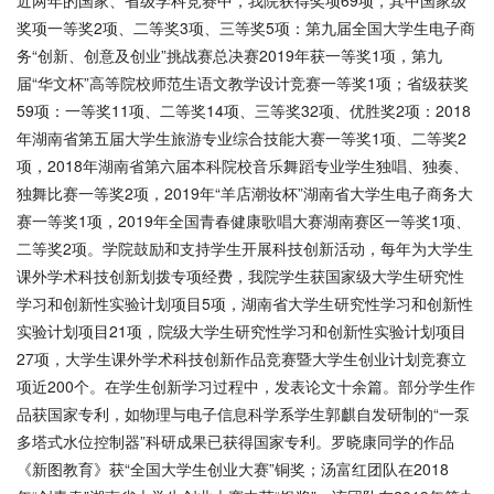
近两年的国家、省级学科竞赛中，我院获得奖项69项，其中国家级
奖项一等奖2项、二等奖3项、三等奖5项：第九届全国大学生电子商
务“创新、创意及创业”挑战赛总决赛2019年获一等奖1项，第九
届“华文杯”高等院校师范生语文教学设计竞赛一等奖1项；省级获奖
59项：一等奖11项、二等奖14项、三等奖32项、优胜奖2项：2018
年湖南省第五届大学生旅游专业综合技能大赛一等奖1项、二等奖2
项，2018年湖南省第六届本科院校音乐舞蹈专业学生独唱、独奏、
独舞比赛一等奖2项，2019年“羊店潮妆杯”湖南省大学生电子商务大
赛一等奖1项，2019年全国青春健康歌唱大赛湖南赛区一等奖1项、
二等奖2项。学院鼓励和支持学生开展科技创新活动，每年为大学生
课外学术科技创新划拨专项经费，我院学生获国家级大学生研究性
学习和创新性实验计划项目5项，湖南省大学生研究性学习和创新性
实验计划项目21项，院级大学生研究性学习和创新性实验计划项目
27项，大学生课外学术科技创新作品竞赛暨大学生创业计划竞赛立
项近200个。在学生创新学习过程中，发表论文十余篇。部分学生作
品获国家专利，如物理与电子信息科学系学生郭麒自发研制的“一泵
多塔式水位控制器”科研成果已获得国家专利。罗晓康同学的作品
《新图教育》获“全国大学生创业大赛”铜奖；汤富红团队在2018