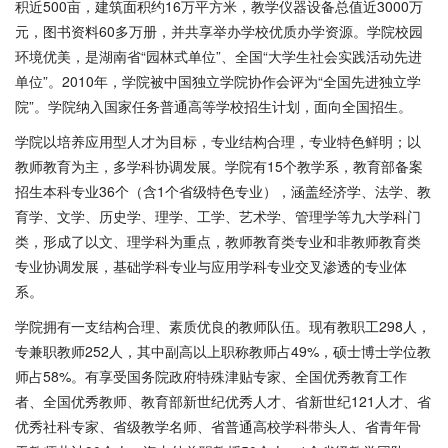
积近500亩，建筑面积约16万平方米，教学仪器设备总值近3000万
元，图书资料60多万册，并共享举办学校优质办学资源。学院校园
环境优美，是湖南省“园林式单位”、全国“大学生社会实践活动先进
单位”。2010年，学院被中国独立学院协作会评为“全国先进独立学
院”。学院纳入国家任务普通高等学校招生计划，面向全国招生。
学院以培养应用型人才为目标，专业结构合理，专业特色鲜明；以
教师教育为主，多学科协调发展。学院有15个教学系，教育部备案
招生本科专业36个（含1个省级特色专业），涵盖经济学、法学、教
育学、文学、历史学、理学、工学、艺术学、管理学等九大学科门
类，形成了以文、理学科为重点，教师教育类专业和非教师教育类
专业协调发展，基础学科专业与应用学科专业交叉渗透的专业体
系。
学院拥有一支结构合理、素质优良的教师队伍。现有教职工298人，
专兼职教师252人，其中副高以上职称教师占49%，硕士博士学位教
师占58%。有享受国务院政府特殊津贴专家、全国优秀教育工作
者、全国优秀教师、教育部新世纪优秀人才、省新世纪121人才、省
优秀社科专家、省级教学名师、省普通高校学科带头人、省青年骨