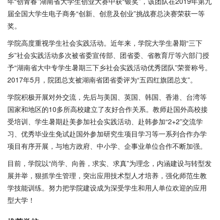
年“创青春”湖南省大学生创业大赛中获“银奖”，该团队在2019年第九
届全国大学生电子商务“创新、创意及创业”挑战赛总决赛荣获一等
奖。
学院高度重视学生社会实践活动。近年来，学院大学生暑期“三下
乡”社会实践活动多次被省委宣传部、团省委、省教育厅等六部门授
予“湖南省大中专学生暑期三下乡社会实践活动优秀团队”荣誉称号。
2017年5月，院团总支被湖南省团省委评为“五四红旗团总支”。
学院积极开展对外交流，先后与美国、英国、韩国、香港、台湾等
国家和地区的10多所高校建立了友好合作关系。教师赴国外高校接
受培训、学生暑期赴美参加社会实践活动、赴韩参加“2+2”交流学
习、优秀毕业生免试赴国外参加研究生项目学习等一系列合作办学
项目有序开展，与地方政府、中小学、企事业单位合作不断加强。
目前，学院以“尚学、向善，求实、求真”为理念，内涵建设与转型发
展并举，狠抓学生管理，突出应用技术型人才培养，强化师范生教
学技能训练。努力把学院建设成为深受学生和用人单位欢迎的应用
型大学！