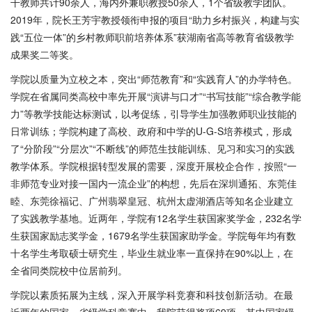
干教师共计90余人，海内外兼职教授50余人，1个省级教学团队。
2019年，院长王芳宇教授领衔申报的项目“助力乡村振兴，构建与实
践“五位一体”的乡村教师职前培养体系”获湖南省高等教育省级教学
成果奖二等奖。
学院以质量为立校之本，突出“师范教育”和“实践育人”的办学特色。
学院在省属同类高校中率先开展“演讲与口才”“书写技能”“综合教学能
力”等教学技能达标测试，以考促练，引导学生加强教师职业技能的
日常训练；学院构建了高校、政府和中学的U-G-S培养模式，形成
了“分阶段”“分层次”“不断线”的师范生技能训练、见习和实习的实践
教学体系。学院根据转型发展的需要，深度开展校企合作，按照“一
非师范专业对接一国内一流企业”的构想，先后在深圳通拓、东莞佳
睦、东莞徐福记、广州翡翠皇冠、杭州太虚湖酒店等知名企业建立
了实践教学基地。近两年，学院有12名学生获国家奖学金，232名学
生获国家励志奖学金，1679名学生获国家助学金。学院每年均有数
十名学生考取硕士研究生，毕业生就业率一直保持在90%以上，在
全省同类院校中位居前列。
学院以素质拓展为主线，深入开展学科竞赛和科技创新活动。在最