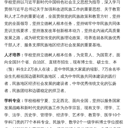
学校坚持以习近平新时代中国特色社会主义思想为指导，深入学习
贯彻习近平总书记关于加强和改进民族工作的重要思想、关于教育
和人才工作的重要论述，全面贯彻党的民族政策和教育方针，坚持
党的全面领导，坚持立德树人根本任务，坚持铸牢中华民族共同体
意识主线要求，坚持激发改革创新根本动力，坚持走内涵式高质量
发展之路，成为研究宣传党的民族理论政策、培养造就各民族优秀
干部人才、服务支撑民族地区经济社会发展的重要基地。
人才培养：
学校坚持立德树人根本任务，为党育人、为国育才。面
向全国31个省、自治区、直辖市招生，现有博士生、硕士生、本
（预）科生2.2万余人在读，是中华民族大家庭的缩影。7万余名毕
业生扎根祖国边疆和民族地区，成为中华民族共同体建设的践行
者，民族地区经济社会发展的建设者，中华优秀传统文化的弘扬
者，民族团结和边疆稳定的捍卫者。
学科专业：
学校植根宁夏、立足西北、面向全国，坚持以服务国家
发展战略和新时代党的民族工作为办学宗旨。现有文学、理学、工
学、法学、历史学、管理学、经济学、艺术学、教育学、医学10个
学科门类的77个本科专业。民族学、数学2个一级学科博士学位授权