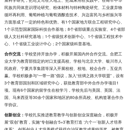
展科学研究，把论文写在大地上、把成果用在实践中。在铸牢中华
民族共同体意识理论研究、粉体材料与特种陶瓷研究、工业废弃物
循环再利用、葡萄种植与葡萄酒酿造技术、兴边富民与乡村振兴等
方面形成了一定的特色和优势。有1个国家地方联合工程研究中心、
1个示范型国家国际科技合作基地；8个省部级重点实验室、4个省部
级人文社科研究基地；1个省级技术创新中心、1个省级工程技术中
心、1个省级工业设计中心；2个国家级科普基地。
合作交流：
学校坚持开放办学，积极开展国内外合作交流。合肥工
业大学为教育部指定的对口支援高校。学校与北京大学、银川市人
民政府、宁夏共享集团等深入开展校校、校地、校企合作，互促共
赢。学校积极参与“一带一路”倡议，加入“丝绸之路大学联盟”，设有
3个教育部国别和区域研究中心，获批教育部中外合作办学项目1
项。现有6个国家的留学生在校学习，学校先后与美国、英国、法
国、马来西亚等30余个国家和地区的80余所高校、机构签署合作办
学协议。
创新创业：
学校扎实推进教育教学与创新创业深度融合，积极开
展“双创”教育，实施“专创融合‘5+3’教育打造 ‘六个一’创新人才培养
体系”。创新创业人才培养模式获得自治区教学成果特等奖。被教育