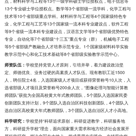
点，材料科学与工程等13个一级学科硕士学位授权点，电子信息等
13个专业硕士学位授权点。数学等3个省部级一流学科，化学工程与
技术等10个省部级重点学科。材料科学与工程等4个国家级特色专
业，化学工程与工艺等13个国家级一流本科专业建设点，软件工程
等9个省级一流本科专业建设点，汉语言文学等9个省部级优势特色
专业，自动化等7个省部级“十三五”重点专业（群），机械电子工程
等5个省部级产教融合人才培养示范专业。1个国家级材料科学实验
教学示范中心和化工技术基础等8个省部级实验教学示范中心。
师资队伍：
学校坚持党管人才原则，引培并举，着力建设政治坚
定、师德优良、业务过硬的高素质人才队伍。现有教职工近1500
人，聘任院士4名，入选国家级人才项目或获得荣誉称号10人次，入
选省部级人才项目及荣誉称号200余人次，“图像处理与智能计算教
师团队”获批为全国高校黄大年式教师团队，5个团队入选国家民委
创新团队支持计划，9个团队入选自治区科技创新团队，4个团队入
选自治区高校黄大年式教师团队，3个团队入选自治区人才小高地。
科学研究：
学校坚持“科研追求原创，科研促进教学，科研服务地
方，科研提升学校”理念，面向国家重大需求和地方经济社会发展开