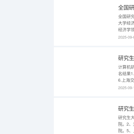
全国研
全国研
大学经
经济学
京大学
2025-09-
量均处
领域也
研究生
计算机
名结果1
6.上海
汉大学
2025-09-
以下几个
研究生
研究生
院。2
院。5