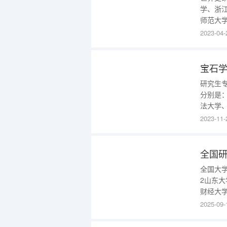
学、浙
师范大
研究生
2023-04-
中会更
单单是
宝石学
研究生
分别是
法大学
际贸易
2023-11-
浙江大
大学、
全国研
全国大
2山东大
财经大学
财经大
2025-09-
国科学