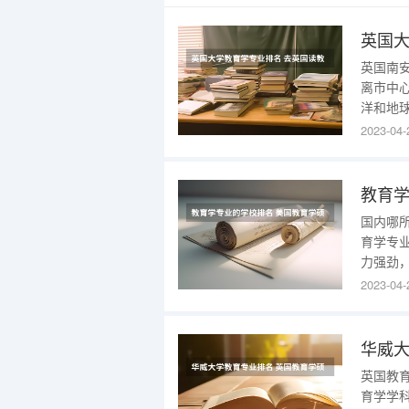
英国南
离市中
洋和地
业授课
2023-04-
敦市位
以到达
还有许
教育学
国内哪
育学专
力强劲
动站、
2023-04-
育学原
心、教
管理，1
华威大
英国教
育学学科