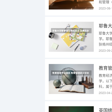
和管理（Ed
（Educa
2023-08-
专业通
耶鲁大
学。耶鲁
狄格州纽
院"（C
2023-09-
今为长
鲁大学
教育管
教育经
学，以
科，属
与管理
2023-04-
成一定
养一批
可以
英国统