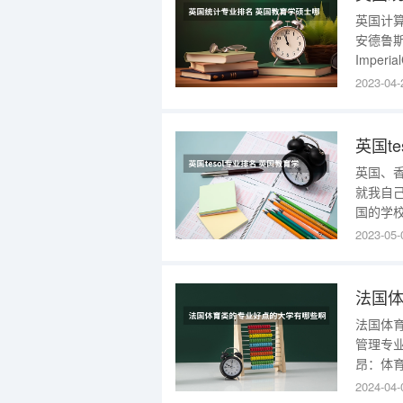
英国计
安德鲁斯大
Imperi
Univer
2023-04-
Universi
英国t
英国、香
就我自
国的学
需要面
2023-05-
且12月
offe
法国体
管理专
昂：体
动和管
2024-04-