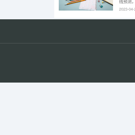
线预测，
考本科历
2023-04-
分；物理
多少？