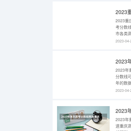
高考录取
2023重
考分数线
市各类
通过。现
2023-04-
类/pp
分/pp
2023年重
分数线
年的数
为物理4
2023-04-
180。
庆本科高
202
2023年
道重庆