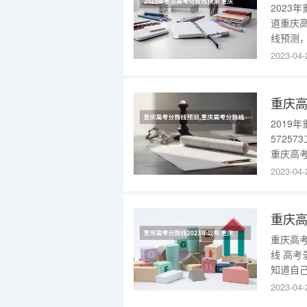
2023年
道重庆
线预测，
考本科历
2023-04-
分；物理
多少？
重庆高
2019
57257
重庆高考分数线
批次分数线，
2023-04-
分数线公布（特
了解的
重庆高考
线 高考录取分数线又称高考批次线。根据录取分数线的划分，考生可以
知道自
次线。
2023-04-
线202