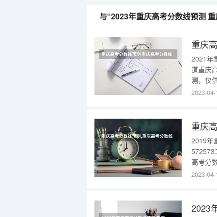
与“2023年重庆高考分数线预测
202
道重庆
测，仅
试题难
2023-04-
没有大
一本分数
们还是
2019
57257
高考分
么时候
2023-04-
办，定于
重庆招考信