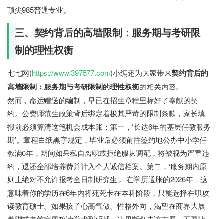
顶尖985普通专业。
三、契约背后的高墙限制：服务期与考研限
制的理性权衡
七七网(
https://www.397577.com
)小编还为大家带来
契约背后的
高墙限制：服务期与考研限制的理性权衡
的相关内容。
然而，命运赠送的编制，早已在招生章程里标好了奉献的契
约。公费师范生政策背后绑定着极其严苛的限制条款，家长填
报前必须算清这笔机会成本账：第一，‘长达6年的基层任教服务
期’。章程白纸黑字规定，毕业后必须前往签约地公办中小学任
教满6年，期间如果私自离职或拒绝服从调配，将被视为严重违
约，退还全部培养费并计入个人诚信档案。第二，‘服务期内原
则上绝对不允许报考全日制研究生’。在学历通胀的2026年，这
意味着你的学历在6年内将死死卡在本科阶段，只能选择在职攻
读教育硕士。如果孩子心高气傲、性格外向，渴望在商界大展
拳脚或者笃定要攻读学术型硕博，请果断划走该志愿，不要让