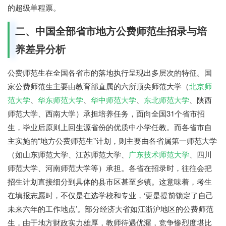
的超级单程票。
二、中国全部省市地方公费师范生招录与培
养差异分析
公费师范生在全国各省市的落地执行呈现出多层次的特征。国
家公费师范生主要由教育部直属的六所顶尖师范大学（
北京师
范大学
、
华东师范大学
、
华中师范大学
、
东北师范大学
、陕西
师范大学、西南大学）承担培养任务，面向全国31个省市招
生，毕业后原则上回生源省份的优质中小学任教。而各省市自
主实施的“地方公费师范生”计划，则主要由各省属第一师范大学
（如山东师范大学、江苏师范大学、
广东技术师范大学
、四川
师范大学、河南师范大学等）承担。各省在招录时，往往会把
招生计划直接细分到具体的县市区甚至乡镇。这意味着，考生
在填报志愿时，不仅是在选学校和专业，‘更是提前锁定了自己
未来六年的工作地点’。部分经济大省如江浙沪地区的公费师范
生，由于地方财政实力雄厚，教师待遇优渥，竞争惨烈度堪比