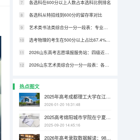
各选科在600分以上人数占本选科比例排名
各选科从特招线到600分的留存率对比
艺术类书法类综合分一分一段表：专业成绩占比70%，文化331分可上本科
选考物理的考生在500分以上占比67.4%，历史类仅32.8%
2026山东高考志愿填报服务站：四级近800个免费开放
2026山东艺术类综合分一分一段表：各专业类别双达线考生文化成绩排名的作用
热点图文
2025年高考成都理工大学在江苏投档分数线
2026-01-20 16:31:48
2025高考绵阳城市学院在宁夏招生计划介绍
2025-09-20 14:45:16
2026年高考录取数据解读：985/211/双一流录取率各省排名