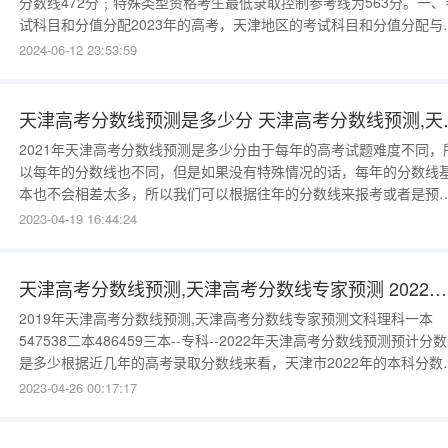
分数线472分﹔特殊类型资格考生最低录取控制参考线为563分。一、
试科目和分值分配2023年的高考，天津地区的考试科目和分值分配与
年相比没有太大变化。一共有文科和理科两个科目，具体科目和分值
2024-06-12 23:53:59
下：文科科目包括语文、数学（文）、外语、历史和政治，每个科目
分为100分，总分为500
天津高考分数线预测是
2021年天津高考分数线预测是多少分由于每年的高考试题难度不同，
以每年的分数线也不同，但是如果没有特殊情况的话，每年的分数线
本也不会相差太多，所以我们可以根据往年的分数线来报考或者是预
今年的分数线。下面是2021天津高考分数线预测，来看一下！2021
2023-04-19 16:44:24
高考分数线预测2020年天津的本科批次分数线为476分，由此我们预
2021年的天津本科分数线为478分。2020年天津的专科批次分数线
天津高考分数线预测,天津高考分数线专家预测 2022年天津高考分数线预测
2019年天津高考分数线预测,天津高考分数线专家预测文科理科一本
547538二本486459三本--专科--2022年天津高考分数线预测预计分
是多少根据近几年的高考录取分数线来看，天津市2022年的本科分数
预计为465分，专科分数线预计为125分。试题难度、院校招生规模、
2023-04-26 00:17:17
考报名人数及整体成绩水平等，都会影响分数线的变化。2022年天津
考分数线预计是多少2022年天津高考科分数线是多少