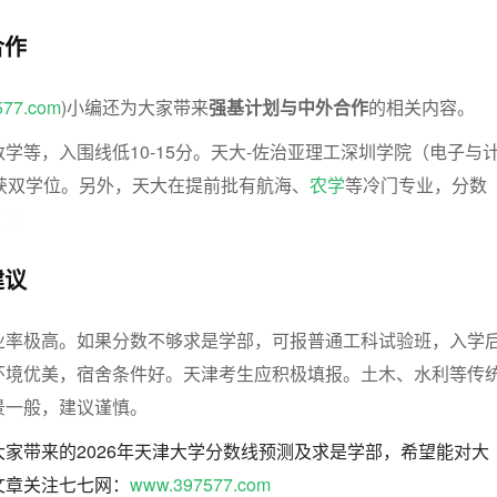
合作
577.com
)小编还为大家带来
强基计划与中外合作
的相关内容。
学等，入围线低10-15分。天大-佐治亚理工深圳学院（电子与
获双学位。另外，天大在提前批有航海、
农学
等冷门专业，分数
七网
建议
业率极高。如果分数不够求是学部，可报普通工科试验班，入学
环境优美，宿舍条件好。天津考生应积极填报。土木、水利等传
景一般，建议谨慎。
家带来的2026年天津大学分数线预测及求是学部，希望能对大
文章关注七七网：
www.397577.com