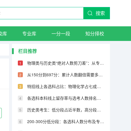
搜索
校库
专业库
一分一段
知分择校
栏目推荐
物理类与历史类“绝对人数剪刀差”：从专科到600分物理反超22万人
从150分到697分：累计人数翻倍需要多少分，越高分段跨越越大
特招线上各选科占比：物理化学占七成，历史仅占三成
各选科本科线上留存率与选考人数排名完全相反
历史类考生：低分段占近半数，高分段锐减
200-300分低分段：各选科人数分布及专科保底策略