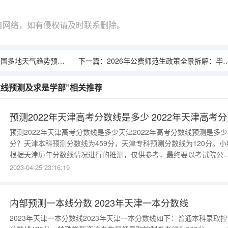
自网络，如有侵权请及时联系删除。
趋势预警！家长考生需做足这些准备
下一篇：
2026年公费师范生政策全景拆解：毕业包分配事业编的利与弊
分数线预测及求是学部”相关推荐
预测2
预测2022年天津高考分数线是多少天津2022年高考分数线预测是多少
分？天津本科预测分数线为459分，天津专科预测分数线为120分。小
根据天津历年分数线情况进行的推测，仅供参考，最终要以考试院公
数据为准。2022年天津高考录取分数线预测2022年天津本科预测分
2023-04-25 23:16:19
为459分2022年天津专科预测分数线为120分2022年天津各批次分数
预测地区考生类别批次分数线天津综合本科批459天津综合
内部预测一本线分数 2023年天津一本分数线
2023年天津一本分数线2023年天津一本分数线如下：普通本科录取