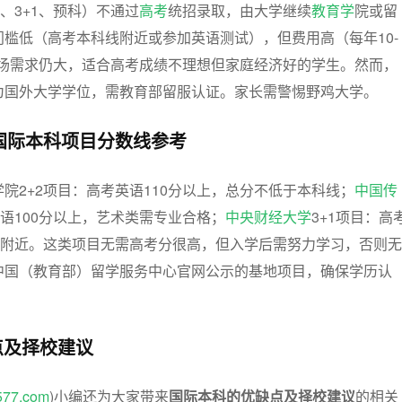
、3+1、预科）不通过
高考
统招录取，由大学继续
教育学
院或留
槛低（高考本科线附近或参加英语测试），但费用高（每年10-
计市场需求仍大，适合高考成绩不理想但家庭经济好的学生。然而，
为国外大学学位，需教育部留服认证。家长需警惕野鸡大学。
规国际本科项目分数线参考
院2+2项目：高考英语110分以上，总分不低于本科线；
中国传
英语100分以上，艺术类需专业合格；
中央财经大学
3+1项目：高
线附近。这类项目无需高考分很高，但入学后需努力学习，否则无
中国（教育部）留学服务中心官网公示的基地项目，确保学历认
点及择校建议
577.com
)小编还为大家带来
国际本科的优缺点及择校建议
的相关