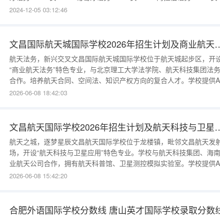
60972俄语男59084女61585意大利语男61881女62487波兰语男5636
2024-12-05 03:12:46
女58570阿尔巴尼亚语男52
文昌国际航天城国际学校2026年
航天法务，新兴交叉文昌国际航天城国际学校位于航天城起步区，开
“商业航天法务”特色专业，与北京理工大学法学院、航天科技集团法
合作。培养航天合同、空间法、知识产权方向的复合人才。学校提供A
美国历史、A-Level法律课程。2026年招生名额计划招生80人（小而
2026-06-08 18:42:03
精），航天法务班30人。年级：G10-G12（需英语好）。报名2026年
月1日至7月10日。入学测试：英语（重点法律词汇）、数学、
文昌航天国际学校2026年招生计
航天之城，逐梦星辰文昌航天国际学校位于龙楼镇，毗邻文昌航天发
场，开设“航天科技与卫星应用”特色专业。学校与航天科技集团、海
业航天公司合作，拥有航天科普馆、卫星测控模拟实验室。学校提供A
物理、计算机科学A及A-Level数学课程，培养航天后备人才。2026年
2026-06-08 15:42:20
生名额计划招生150人（小班精英化），航天班50人。年级：G10-
G12（需物理基础扎实）。报名时间2026年3月15日至7月10
合肥外语国际学校分数线 唐山英才国际学校录取分数