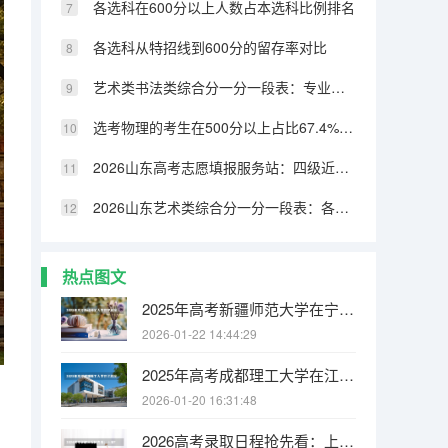
各选科在600分以上人数占本选科比例排名
各选科从特招线到600分的留存率对比
艺术类书法类综合分一分一段表：专业成绩占比70%，文化331分可上本科
选考物理的考生在500分以上占比67.4%，历史类仅32.8%
2026山东高考志愿填报服务站：四级近800个免费开放
2026山东艺术类综合分一分一段表：各专业类别双达线考生文化成绩排名的作用
热点图文
2025年高考新疆师范大学在宁夏投档分数线
2026-01-22 14:44:29
2025年高考成都理工大学在江苏投档分数线
2026-01-20 16:31:48
2026高考录取日程抢先看：上海7月19日公布本科投档线，黑龙江7月21日启动本科批录取