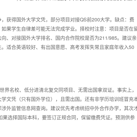
，获得国外大学文凭，部分项目对接QS前200大学。缺点：费
，如果学生自律差可能无法完成学业。择校时注意：项目是否在
向、对接国外大学排名、国内合作院校是否为211/985。建议亲
生。适合英语较好、有出国意愿、高考发挥失常且家庭年收入50
”世界名校、低分进清北复交同项目、无需出国拿双证。事实上，
大学文凭（只有国外学位），且需出国。还有非学历培训班冒充
部涉外监管信息网查询。建议优先考虑统招中外合作办学，其次
生如果选择国际本科，要签订正规合同，保留缴费凭证。预测供参