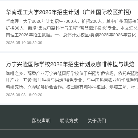
紧。整体来看，各省本科线波动范围预计在±5分左右。2026年部分省
本科线精
华南理工大学2026年招生计划（广州国际校区扩招）
华南理工大学2026年计划招生7000人，扩招200人，其中广州国际校
扩招80人，新增“集成电路科学与工程”“智慧海洋技术”专业。本文汇
南理工2026年招生数据。一、总体计划校区/类别2025年2026年变化
山校区（本部）42004260+60大学城校区15001540+40广州国际校区
2026-05-10 09:32:39
11001180+80二、部分专业计划专业计划学费选科2025位次（广东
算机科学与技术（全英）1
万宁兴隆国际学校2026年招生计划及咖啡种植与烘焙
咖啡之乡，醇香产业万宁兴隆国际学校位于兴隆华侨农场，依托兴隆
啡产业，开设“咖啡种植与烘焙”特色专业，与中国热带农业科学院香
料研究所、兴隆咖啡协会合作。校园拥有咖啡种植园、烘焙工坊、杯
实验室。学校提供AP生物、A-Level商务课程。2026年招生名额计划
2026-06-08 18:00:20
生120人，咖啡班50人。年级：G9-G11。报名2026年4月1日至7月20
日。入学测试：英语、数学、生物/化学。咖啡班加试嗅觉测
版权声明
联系方式
关于我们