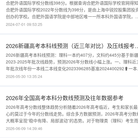
合肥外语国际学校分数线398分。根据查询合肥外语国际学校官网得
合肥外语国际学校2022年分数线为398分，是由上海中锐控股集团投
创办的学校。合肥外国语学院是中部地区唯一一所本科外国语学院，
立于2002年，前身为安徽外国语职业技术学院。赛德国际学校录取分
2024-07-01 09:53:25
线513分。重庆赛德国际学校是一所教学设施先进、生活设施齐备，
学、初中、高中于一体的高规格、现代化寄宿制、全封闭的新型普通
2026新疆高考本科线预测（近三
2026新疆高考本科线预测：理科一本约407分，文科约445分基于新
2023-2025年批次线趋势，预测2026年分数线小幅上涨。一、理科近
年批次线年份一本线二本线变化2023396285基准2024400292⬆一本
4分2025403298⬆一本升3分2026预测406-410302-308持续微升二
2026-05-30 13:35:24
科近三年批次线年份一本线二本线20234403342024443340202544
2026年全国高考本科分数线预测及往年数据参考
2026年高考分数线整体趋势分析随着2026年高考临近，考生和家长
心的莫过于今年的分数线走势。综合多方数据预测，2026年高考分数
大概率呈现“稳中有降、局部波动”的态势。对于物理类（理科）考生
言，由于理工科扩招力度较大，分数线预计会微涨或持平；而历史类
2026-06-09 14:39:46
（文科）由于招生计划增幅有限，竞争相对激烈，分数线可能略微收