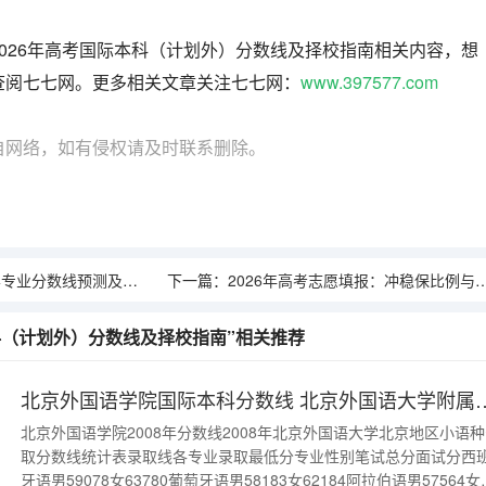
026年高考国际本科（计划外）分数线及择校指南相关内容，想
查阅七七网。更多相关文章关注七七网：
www.397577.com
自网络，如有侵权请及时联系删除。
业分数线预测及校考解读
下一篇：
2026年高考志愿填报：冲稳保比例与梯度设置实战
本科（计划外）分数线及择校指南”相关推荐
北京外国语学院国际本科分数线 北京
北京外国语学院2008年分数线2008年北京外国语大学北京地区小语
取分数线统计表录取线各专业录取最低分专业性别笔试总分面试分西
牙语男59078女63780葡萄牙语男58183女62184阿拉伯语男57564女