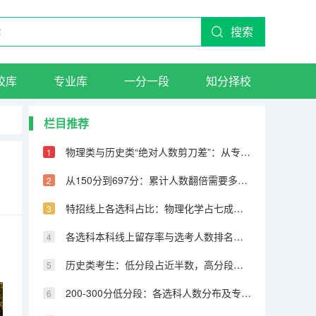
搜索
校库
专业库
一分一段
知分择校
栏目推荐
物理类与历史类“绝对人数剪刀差”：从专科到600分物理反超22万人
从150分到697分：累计人数翻倍需要多少分，越高分段跨越越大
特招线上各选科占比：物理化学占七成，历史仅占三成
各选科本科线上留存率与选考人数排名完全相反
历史类考生：低分段占近半数，高分段锐减
200-300分低分段：各选科人数分布及专科保底策略