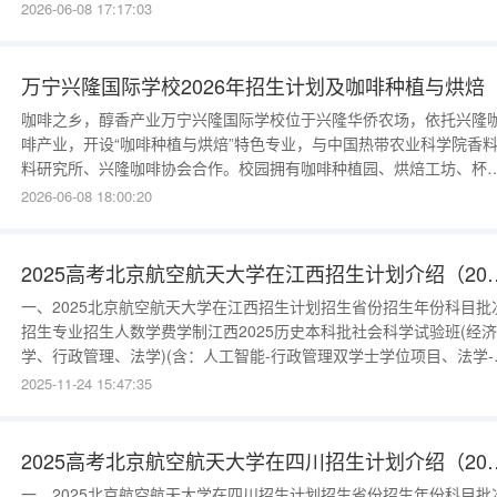
（可置换中国革命史）、A-Level社会学课程。2026年招生名额计划
2026-06-08 17:17:03
110人，红色研学班40人。年级：G9-G11。报名2026年5月1日至7月
日。入学测试：英语、数学、文史综合。特色班加试红色
万宁兴隆国际学校2026年招生计划及咖啡种植与烘焙
咖啡之乡，醇香产业万宁兴隆国际学校位于兴隆华侨农场，依托兴隆
啡产业，开设“咖啡种植与烘焙”特色专业，与中国热带农业科学院香
料研究所、兴隆咖啡协会合作。校园拥有咖啡种植园、烘焙工坊、杯
实验室。学校提供AP生物、A-Level商务课程。2026年招生名额计划
2026-06-08 18:00:20
生120人，咖啡班50人。年级：G9-G11。报名2026年4月1日至7月20
日。入学测试：英语、数学、生物/化学。咖啡班加试嗅觉测
2025高考北京航空航天大学在
一、2025北京航空航天大学在江西招生计划招生省份招生年份科目批
招生专业招生人数学费学制江西2025历史本科批社会科学试验班(经济
学、行政管理、法学)(含：人工智能-行政管理双学士学位项目、法学-
工智能双学士学位项目。具体包含：专业详见学校招生信息报考指南
2025-11-24 15:47:35
栏，网址http://zs.buaa.edu.cn。)65000/4江西2025历史本科批社会
学试验班(外语交叉学科人才培养试验班)
2025高考北京航空航天大学在
一、2025北京航空航天大学在四川招生计划招生省份招生年份科目批