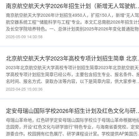
南京航空航天大学2026年招生计划
南京航空航天大学2026年计划招生4950人，扩招150人，新增“无人
航空器系统工程”“储能科学与工程”专业。本文汇总南航2026年招生计
及长空学院培养特色。一、总体计划类别2025年2026年变化普通批
类36003720+120普通批历史类300330+30二、专业计划专业计划学
2026-05-09 14:30:58
选科2025位次（江苏）航空航天工程2005800物理+化学全省前4000
人驾驶航空器系统工程（新增
北京航空航天大学2023年高
2023年北京航空航天大学高校专项计划招生简章2023年北京航空航
学高校专项计划招生简章已经公布，主要包含招生专业、报名条件、
名时间、报名方式、录取办法等内容，以下是简章内容，供大家参考
北京航空航天大学2023年“宏志计划”（高校专项计划）招生简章为深
2023-04-25 15:00:36
贯彻中央关于巩固拓展脱贫攻坚成果的有关部署，按照《教育部关于
好2023年普通高校招生工作的通知》（教学〔2023〕1号）要求，我
定安母瑞山国际学校2026年招生计
母瑞山革命地，红色研学定安母瑞山国际学校位于母瑞山革命根据地
念园旁，开设“红色文化与研学旅行”特色专业，与海南省委党校、定
游委合作。校园拥有红色展厅、研学课程设计室。学校提供AP美国历