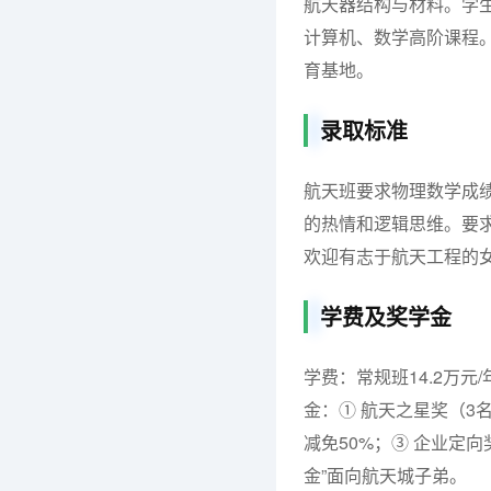
航天器结构与材料。学
计算机、数学高阶课程
育基地。
录取标准
航天班要求物理数学成
的热情和逻辑思维。要
欢迎有志于航天工程的
学费及奖学金
学费：常规班14.2万元
金：① 航天之星奖（3
减免50%；③ 企业定
金”面向航天城子弟。