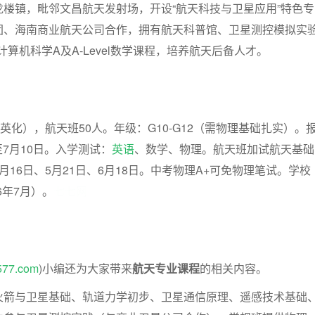
楼镇，毗邻文昌航天发射场，开设“航天科技与卫星应用”特色专
团、海南商业航天公司合作，拥有航天科普馆、卫星测控模拟实
算机科学A及A-Level数学课程，培养航天后备人才。
英化），航天班50人。年级：G10-G12（需物理基础扎实）。
日至7月10日。入学测试：
英语
、数学、物理。航天班加试航天基础
月16日、5月21日、6月18日。中考物理A+可免物理笔试。学校
6年7月）。
七七网
577.com
)小编还为大家带来
航天专业课程
的相关内容。
火箭与卫星基础、轨道力学初步、卫星通信原理、遥感技术基础