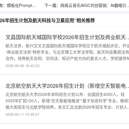
Prompt月入2万的实操逻辑
下一篇：
网易云音乐AIGC共创营销：AI翻唱引爆UGC裂变狂潮
026年招生计划及航天科技与卫星应用”相关推荐
文昌国际航天城国际学校2026年
航天法务，新兴交叉文昌国际航天城国际学校位于航天城起步区，开
“商业航天法务”特色专业，与北京理工大学法学院、航天科技集团法
合作。培养航天合同、空间法、知识产权方向的复合人才。学校提供A
美国历史、A-Level法律课程。2026年招生名额计划招生80人（小而
2026-06-08 18:42:03
精），航天法务班30人。年级：G10-G12（需英语好）。报名2026年
月1日至7月10日。入学测试：英语（重点法律词汇）、数学、
北京航空航天大学2026年招生计划
北京航空航天大学2026年本科招生计划公布：全国招生4050人，较
2025年扩招120人，新增“空天智能电推进”“量子信息科学”专业，继续
施大类招生与北航学院培养。本文汇总北航2026年招生专业、计划人
数、选科要求及录取位次参考。一、2026年北京航空航天大学总体招
2026-05-11 13:48:47
计划概览招生类别2025年计划2026年计划变化普通批（物理类）
29002980+80普通批（历史类）160170+10强基计