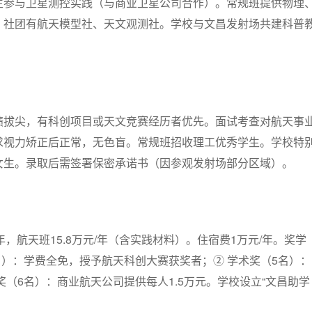
生参与卫星测控实践（与商业卫星公司合作）。常规班提供物理
。社团有航天模型社、天文观测社。学校与文昌发射场共建科普
绩拔尖，有科创项目或天文竞赛经历者优先。面试考查对航天事
求视力矫正后正常，无色盲。常规班招收理工优秀学生。学校特
女生。录取后需签署保密承诺书（因参观发射场部分区域）。
/年，航天班15.8万元/年（含实践材料）。住宿费1万元/年。奖学
名）：学费全免，授予航天科创大赛获奖者；② 学术奖（5名）：
向奖（6名）：商业航天公司提供每人1.5万元。学校设立“文昌助学