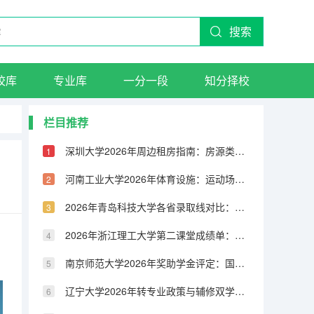
搜索
校库
专业库
一分一段
知分择校
栏目推荐
深圳大学2026年周边租房指南：房源类型、租金水平与交通配套
河南工业大学2026年体育设施：运动场馆、健身房与体育课程
2026年青岛科技大学各省录取线对比：物理类与历史类分数差异分析
2026年浙江理工大学第二课堂成绩单：社会实践、志愿服务与素质拓展
南京师范大学2026年奖助学金评定：国家奖学金、励志奖学金与助学金
辽宁大学2026年转专业政策与辅修双学位：申请条件与流程