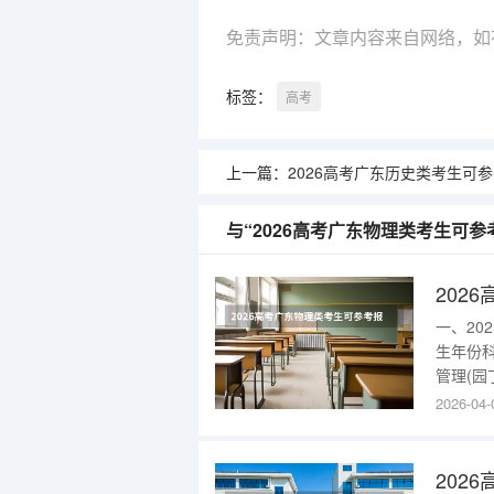
免责声明：文章内容来自网络，如
标签：
高考
上一篇：
2026高考广东历史类考生可参考报南昌理工学
与“2026高考广东物理类考生可
202
一、2
生年份
管理(园
区)73
2026-04-
区)10
融合创
202