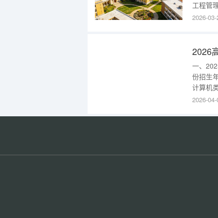
工程管理
批智慧建
2026-03-
(上海路
区)249
一、2
份招生
计算机
技术，网
2026-04-
广东20
求，请色