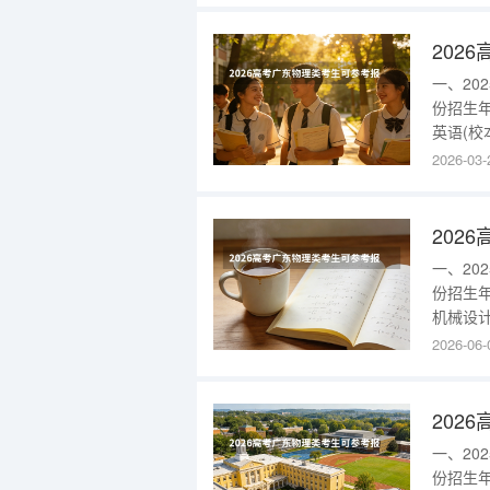
(不招单色
一、2
份招生
英语(校
(校本部)
2026-03-
广东20
批化妆品
一、2
份招生
机械设计
据科学与
2026-06-
计制造及
与大数据
一、2
份招生