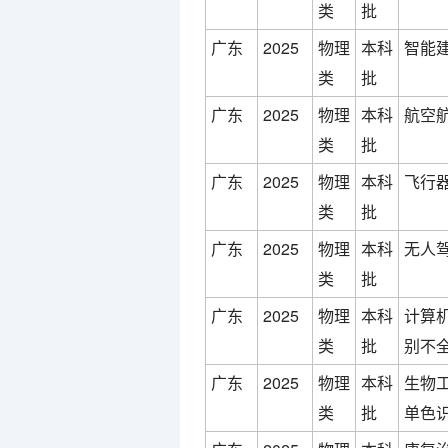
类
批
广东
2025
物理
本科
智能建
类
批
广东
2025
物理
本科
航空航
类
批
广东
2025
物理
本科
飞行器
类
批
广东
2025
物理
本科
无人
类
批
广东
2025
物理
本科
计算机
类
批
别不全
广东
2025
物理
本科
生物工
类
批
单色识