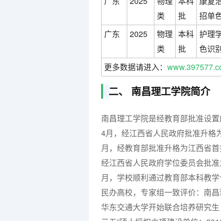
广东
2025
物理
本科
康复治
类
批
招单
广东
2025
物理
本科
护理学
类
批
色识别
更多数据请进入：
www.397577.c
二、 南昌理工学院简介
南昌理工学院是经教育部批准设置的民
4月，经江西省人民政府批准升格为
月，经教育部批准升格为江西省首批
经江西省人民政府学位委员会批准为
月，学校顺利通过教育部本科教学
民办高校，专家组一致评价：南昌理
华东交通大学开始联合培养研究生；