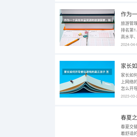
容顺着
眺，俯
旅游管
排名第
高水平
中国顶
2024-04-
学：全
一流专
家长如
上网络
怎么开
的高三
2023-03-
1.远
自制力
厅，不
春夏
春夏交
着舒适