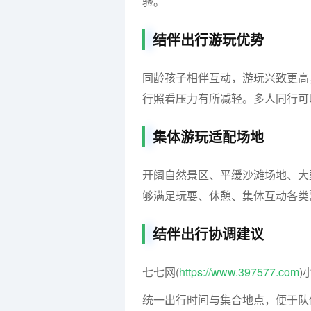
验。
结伴出行游玩优势
同龄孩子相伴互动，游玩兴致更高
行照看压力有所减轻。多人同行可
集体游玩适配场地
开阔自然景区、平缓沙滩场地、大
够满足玩耍、休憩、集体互动各类
结伴出行协调建议
七七网(
https://www.397577.com
)
统一出行时间与集合地点，便于队