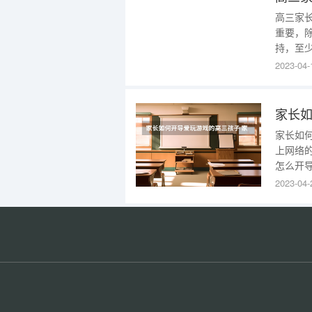
高三家
重要，
持，至
下面整
2023-04-
给孩子
尽量保
子。安
家长如
上网络
怎么开
的高三
2023-04-
1.远
自制力
厅，不