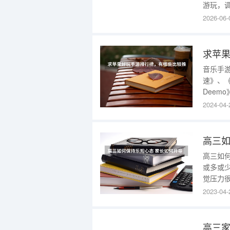
游玩，
温湿度
2026-06-
出现概
出游优
走，感
求苹
音乐手
速》、《
Deem
化》、《
2024-04-
《古树旋
乐类敏
高三如
或多或
觉压力
编整理
2023-04-
考！高
前，首
走悲观
高三家