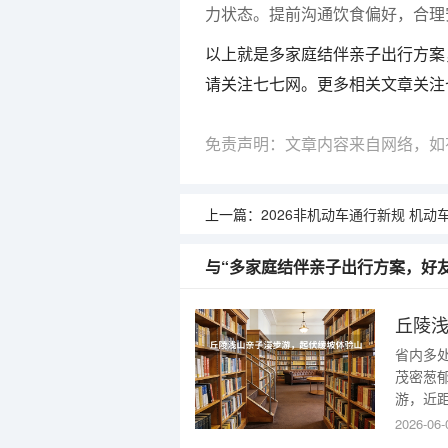
力状态。提前沟通饮食偏好，合理
以上就是多家庭结伴亲子出行方案
请关注七七网。更多相关文章关注
免责声明：文章内容来自网络，如
上一篇：
2026非机动车通行新规 机动车与非机混行
与“多家庭结伴亲子出行方案，好
丘陵
省内多
茂密葱
游，近
省力，
2026-06-
暑效果