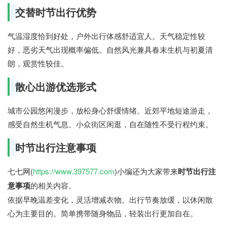
交替时节出行优势
气温湿度恰到好处，户外出行体感舒适宜人。天气稳定性较
好，恶劣天气出现概率偏低。自然风光兼具春末生机与初夏清
朗，观赏性较佳。
散心出游优选形式
城市公园悠闲漫步，放松身心舒缓情绪。近郊平地短途游走，
感受自然生机气息。小众街区闲逛，自在随性不受行程约束。
时节出行注意事项
七七网(
https://www.397577.com
)小编还为大家带来
时节出行注
意事项
的相关内容。
依据早晚温差变化，灵活增减衣物。出行节奏放缓，以休闲散
心为主要目的。简单携带随身物品，轻装出行更加自在。
七七网