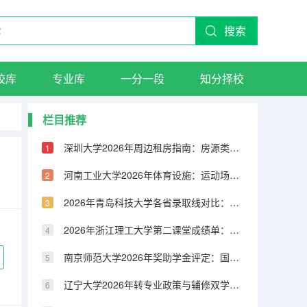
搜索
校库
专业库
一分一段
知分择校
栏目推荐
深圳大学2026年周边租房指南：房源类型、租金水平与交通配套
河南工业大学2026年体育设施：运动场馆、健身房与体育课程
2026年青岛科技大学各省录取线对比：物理类与历史类分数差异分析
2026年浙江理工大学第二课堂成绩单：社会实践、志愿服务与素质拓展
南京师范大学2026年奖助学金评定：国家奖学金、励志奖学金与助学金
辽宁大学2026年转专业政策与辅修双学位：申请条件与流程