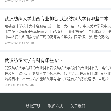
工程等，以下是具体专业名单，供同学们填报志愿参考，专业如有变
2023-07-17 22:26:22
化，当以院校最新公布为准。武汉纺织大学王牌专业排名1、一流本科
业建设点（国家级+省级）2020年度国家级一流本科专业建设点1武汉
织大学金融学类
武汉纺织大学山西专业排名 武汉
服装设计学校十大排名服装设计学校十大排名：1、中央美术学院中央
术学院（CentralAcademyofFineArts），简称“央美”，位于北京市，
中华人民共和国教育部直属的高等美术学校，国家“双一流”建设高校
是服装设计学校里最好的学校。2、清华大学清华大学
2023-09-12 11:54:10
（TsinghuaUniversity），简称“清华”，位于北京市海淀区，是中华人
武汉纺织大学专科有哪些专业
武汉纺织大学最好的专业排名武汉纺织大学最好的专业排名为：电气
程及其自动化、计算机科学与技术等。1、电气工程及其自动化专业业
培养目标：本专业培养能够从事与电气工程有关的系统运行、自动控
制、电力电子技术、信息处理、试验分析、研制开发、经济管理以及
2023-10-20 10:52:46
子与计算机技术应用等领域工作的宽口径"复合型"高级工程技术人才
务培养要求：本专业学生主要学习电工技术、电子技术、信息控
版权声明
联系方式
关于我们