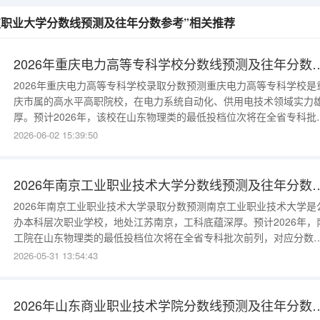
科技职业大学分数线预测及往年分数参考”相关推荐
2026年重庆电力高等专科学校分
2026年重庆电力高等专科学校录取分数预测重庆电力高等专科学校是
庆市属的高水平高职院校，在电力系统自动化、供用电技术领域实力
厚。预计2026年，该校在山东物理类的最低投档位次将在全省专科批
前列，对应分数约为425-440分。其电力系统自动化技术、供用电技
2026-06-02 15:39:50
王牌专业，分数通常会比投档线高出10分左右。往年分数线数据参考
校的录取分数常年保持在较高水平：2025年：物理类最低投档线约43
2026年南京工业职业技术大学分
2026年南京工业职业技术大学录取分数预测南京工业职业技术大学是
办本科层次职业学校，地处江苏南京，工科底蕴深厚。预计2026年，
工院在山东物理类的最低投档位次将在全省专科批次前列，对应分数
为450-465分。其机电一体化、自动化等王牌专业，分数通常会比投
2026-05-31 13:54:43
高出10分左右。往年分数线数据参考南工院的录取分数性价比很高：
2025年：物理类最低投档线约460分；2024年：物理类最低投档线约
2026年山东商业职业技术学院分