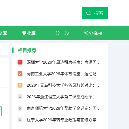
搜索
校库
专业库
一分一段
知分择校
栏目推荐
深圳大学2026年周边租房指南：房源类型、租金水平与交通配套
河南工业大学2026年体育设施：运动场馆、健身房与体育课程
2026年青岛科技大学各省录取线对比：物理类与历史类分数差异分析
2026年浙江理工大学第二课堂成绩单：社会实践、志愿服务与素质拓展
南京师范大学2026年奖助学金评定：国家奖学金、励志奖学金与助学金
辽宁大学2026年转专业政策与辅修双学位：申请条件与流程