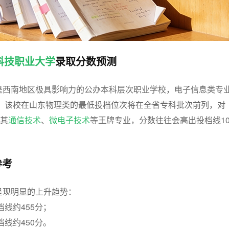
科技职业大学
录取分数预测
是西南地区极具影响力的公办本科层次职业学校，电子信息类专
年，该校在山东物理类的最低投档位次将在全省专科批次前列，对
。其
通信技术
、
微电子技术
等王牌专业，分数往往会高出投档线1
参考
呈现明显的上升趋势：
档线约455分；
档线约450分。