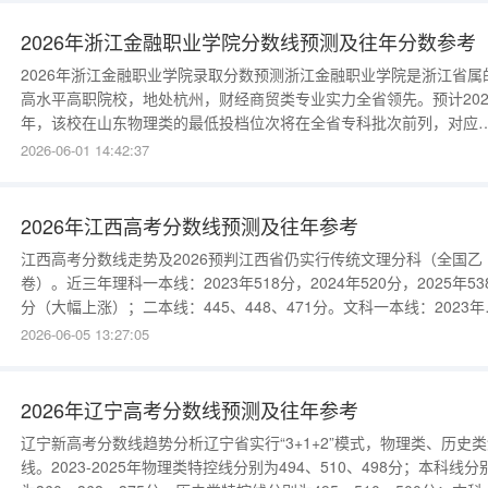
近两年的录取数据呈现稳中有升的态势：2025年：物理类最低投档线
43
2026年浙江金融职业学院分数线预测及往年分数参考
2026年浙江金融职业学院录取分数预测浙江金融职业学院是浙江省属
高水平高职院校，地处杭州，财经商贸类专业实力全省领先。预计202
年，该校在山东物理类的最低投档位次将在全省专科批次前列，对应
数约为430-445分；历史类考生分数约为435-450分。其金融管理、
2026-06-01 14:42:37
等王牌专业，分数通常会比投档线高出10分左右。往年分数线数据参
该校的录取分数常年保持在较高水平：2025年：物理类最低投档线
2026年江西高考分数线预测及往年参考
江西高考分数线走势及2026预判江西省仍实行传统文理分科（全国乙
卷）。近三年理科一本线：2023年518分，2024年520分，2025年53
分（大幅上涨）；二本线：445、448、471分。文科一本线：2023年
533分，2024年532分，2025年547分；二本线：472、472、496分
2026-06-05 13:27:05
可见2025年分数线整体上浮明显。2026年预计考生约58万，考虑试
度可能回调，预测理科一本
2026年辽宁高考分数线预测及往年参考
辽宁新高考分数线趋势分析辽宁省实行“3+1+2”模式，物理类、历史
线。2023-2025年物理类特控线分别为494、510、498分；本科线分