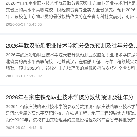
2026年山东商业职业技术学院录取分数预测山东商业职业技术学院是
东省属的高水平高职院校，财经商贸类专业实力全省领先。预计2026
年，该校在山东物理类的最低投档位次将在全省专科批次前列，对应
数约为425-440分；历史类考生分数约为430-445分。其市场营销、
2026-05-31 15:43:35
算技术应用等王牌专业，分数通常会比投档线高出10分左右。往年分
线数据参考该校的录取分数常年保持在较高水平：2025年：物理类最
2026年武汉船舶职业技术学院分
2026年武汉船舶职业技术学院录取分数预测武汉船舶职业技术学院是
北省属的高水平高职院校，地处武汉，在船舶工程、海洋工程领域实
强劲。预计2026年，该校在山东物理类的最低投档位次将在全省专科
次前列，对应分数约为425-440分。其船舶工程技术、海洋工程装备
2026-06-01 15:35:07
等王牌专业，分数往往会高出投档线10分以上。往年分数线数据参考
校近两年的录取数据呈现稳中有升的态势：2025年：物理类最低投档
约
2026年石家庄铁路职业技术学院分
2026年石家庄铁路职业技术学院录取分数预测石家庄铁路职业技术学
是河北省属的高水平高职院校，在铁道工程、地下工程领域实力强劲
预计2026年，该校在山东物理类的最低投档位次将在全省专科批次前
列，对应分数约为420-435分。其铁道工程技术、地下与隧道工程技
2026-06-02 14:48:16
王牌专业，分数往往会高出投档线10分以上。往年分数线数据参考该