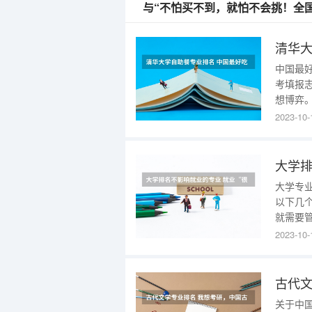
与“不怕买不到，就怕不会挑！全
中国最
考填报
想博弈
考虑在
2023-10-
承载着
故事，
的，每
大学专
以下几
就需要
会让一
2023-10-
专业，
一定资
是大
关于中