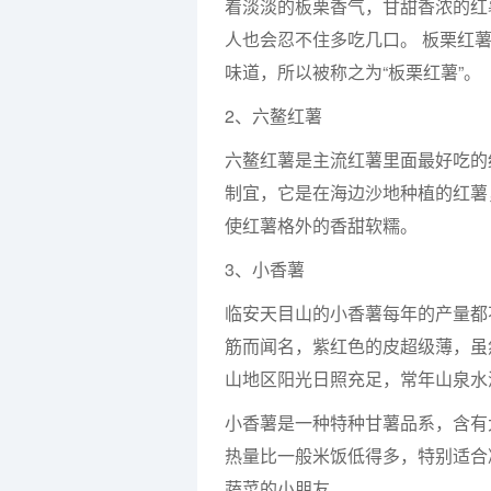
着淡淡的板栗香气，甘甜香浓的红
人也会忍不住多吃几口。 板栗红
味道，所以被称之为“板栗红薯”。
2、六鳌红薯
六鳌红薯是主流红薯里面最好吃的
制宜，它是在海边沙地种植的红薯
使红薯格外的香甜软糯。
3、小香薯
临安天目山的小香薯每年的产量都
筋而闻名，紫红色的皮超级薄，虽
山地区阳光日照充足，常年山泉水
小香薯是一种特种甘薯品系，含有
热量比一般米饭低得多，特别适合
蔬菜的小朋友。