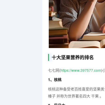
十大坚果营养的排名
七七网(
https://www.397577.com
)
1、核桃
核桃这种备受老百姓喜爱的坚果类
榛子 并称为世界著名四大 干果 。