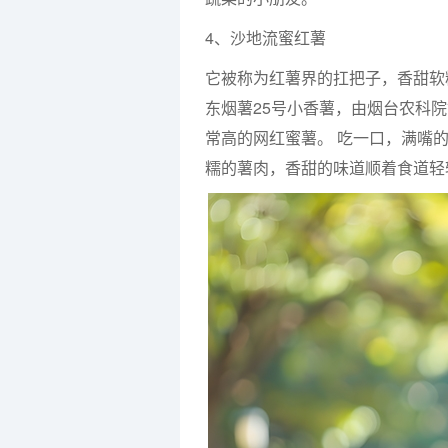
4、沙地流蜜红薯
它被称为红薯界的扛把子，香甜软
东烟薯25号小香薯，由烟台农科
常高的网红蜜薯。 吃一口，满嘴
糯的薯肉，香甜的味道顺着食道轻