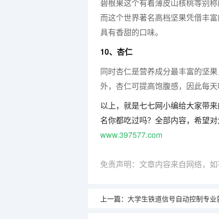
碧根果这个有着薄皮山核桃等别称
而这个世界著名高档坚果凭借丰富
具有香甜的口味。
10、杏仁
同时杏仁是营养成分最丰富的坚果
外，杏仁可提高饱腹感，因此每天
以上，就是七七网小编给大家带来
名你都吃过吗？全部内容，希望对
www.397577.com
免责声明：文章内容来自网络，如
上一篇：
大学生铁道信号自动控制专业就业职业生涯规划书范文(参考模板) 我想了解一下沈阳汽修学校排名，