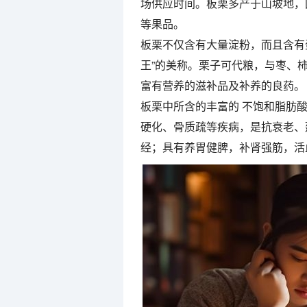
场供应时间。板栗多产于山坡地，
等果品。
板栗不仅含有大量淀粉，而且含有蛋白
王”的美称。栗子可代粮，与枣、柿
富有营养的滋补品及补养的良药。
板栗中所含的丰富的 不饱和脂肪酸
硬化、骨质疏等疾病，是抗衰老、
经；具有养胃健脾，补肾强筋，活