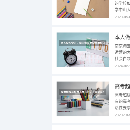
的学校
学中山
中国人
2023-05-
学华中
南京淘
运营的
社会白
大学联
2024-02-
能需求
国家教
全国最
高考超
有的高
活性要
题，不
2023-10-
法，至
毕竟数