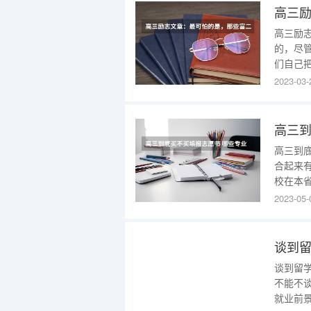
学高考
高三励
的，尽
们自己
想的高
2023-03-
依赖父
价值，
代”，而
高三到
高三到
合起来
校在本
今年这
2023-05-
填报志
愿填报
种形式
谈到留
不能不
就业前