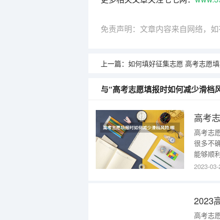
免责声明：文章内容来自网络，如
上一篇：
如何填好征集志愿 高考志愿填报密码忘
与“高考志愿填报时如何减少滑档
高考志
很多不
能够顺
以下几
2023-03-
规则等
解，大
大学自
高考志