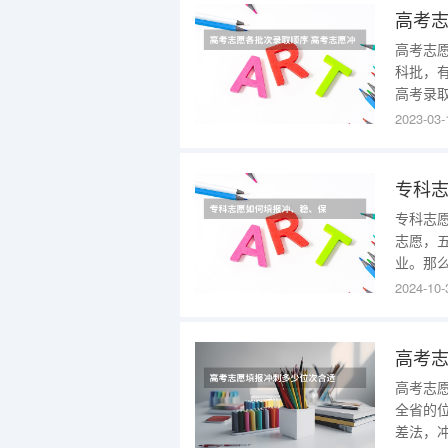
高考志
高考志
科批，
高考录
要根据
2023-03-
取批次
同时录
分批次
专科
专科志
志愿，
业。那
static/
2024-10-
专科志
高考
高考志
全省的
差法，冲