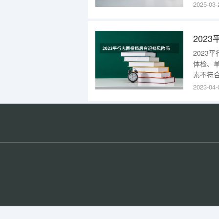
己10分
2025-03-
万位次以
刺。即4
202
体检、
素不符
要自主
2023-04-
吗1、
会根据考
分数线