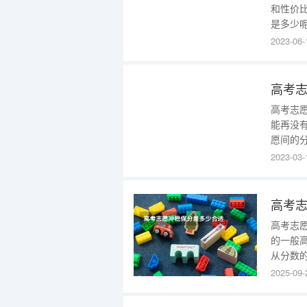
和性价
是多少
一、高
2023-06-
报，高
填报讲
以下为
高考志
高考志
能再没
愿间的
分差，
2023-03-
行。因为
愿划分
差，绝
高考
高考志
的一般高
从分数的
上；稳得
2025-09-
内。冲
多人认