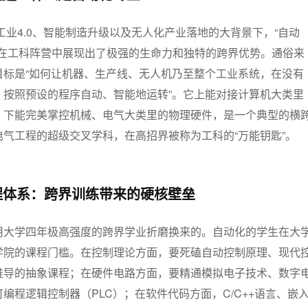
进工业4.0、智能制造升级以及无人化产业落地的大背景下，“自动
n）专业在工科阵营中展现出了极强的生命力和独特的跨界优势。通俗来
目标是“如何让机器、生产线、无人机乃至整个工业系统，在没有
，按照预设的程序自动、智能地运转”。它上能对接计算机大类里
，下能完美掌控机械、电气大类里的物理硬件，是一个典型的横
气工程的超级交叉学科，在高招界被称为工科的“万能钥匙”。
七
程体系：跨界训练带来的硬核壁垒
用大学四年极高强度的跨界学业折磨换来的。自动化的学生在大
学院的课程门槛。在控制理论方面，要死磕自动控制原理、现代
推导的抽象课程；在硬件电路方面，要精通模拟电子技术、数字
编程逻辑控制器（PLC）；在软件代码方面，C/C++语言、嵌