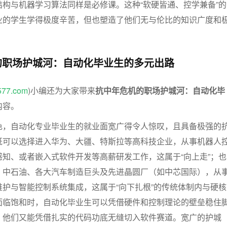
构与机器学习算法同样是必修课。这种“软硬皆通、控学兼备”的
业的学生学得极度辛苦，但也塑造了他们无与伦比的知识广度和
的职场护城河：自动化毕业生的多元出路
577.com
)小编还为大家带来
抗中年危机的职场护城河：自动化毕
内容。
色，自动化专业毕业生的就业面宽广得令人惊叹，且具备极强的
既可以选择进入华为、大疆、特斯拉等高科技企业，从事机器人
知、或者嵌入式软件开发等高薪研发工作，这属于“向上走”；也
、中石油、各大汽车制造巨头及先进晶圆厂（如中芯国际），从
护与智能控制系统集成，这属于“向下扎根”的传统体制内与硬核
面临饱和时，自动化毕业生可以凭借硬件和控制理论的壁垒稳住
，他们又能凭借扎实的代码功底无缝切入软件赛道。宽广的护城