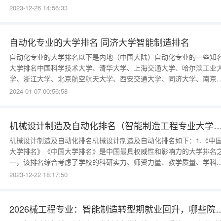
其自动化专业在国内外享有很高的声誉，培养出了大量优秀的自动化
2023-12-26 14:56:33
程师和科研人才。2、北京航空航天大学北京航空航天大学：北京航空
天大学自动化科学与电气工程学院是中国自动化
自动化专业的大学排名 同济大学智能制造排名
自动化专业的大学排名以下是内地（中国大陆）自动化专业的一些知
大学排名中国科学技术大学、清华大学、上海交通大学、哈尔滨工业
学、浙江大学、北京航空航天大学、西安交通大学、同济大学、南京
学、天津大学等。1、中国科学技术大学。中国科学技术大学是一所位
2024-01-07 00:56:58
中国合肥市的全日制国家重点大学，该校在自动化领域设有自动化科
与电气工程学院，拥有一支优秀的教师团队和先进的研究设施，致力
控制
机械设计制造及自动化排名（智能制造工程专业
机械设计制造及自动化排名机械设计制造及自动化排名如下：1.《中
大学排名》《中国大学排名》是中国最具权威性和影响力的大学排名
一，该排名综合考虑了学校的科研实力、师资力量、教学质量、学科
设等多个方面的因素。在该排名中，一些顶尖的综合性大学的机械工
2023-12-22 18:17:50
及其自动化专业常常名列前茅，如清华大学、北京大学、上海交通大
学、浙江大学等。2.《中国工科院校排名》《中国
2026械工程专业：智能制造转型期就业回