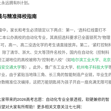
上永远拥有B计划。
红线与精准择校指南
实操中，家长和考生必须锁定以下两点：第一，‘选科红线雷打不
二本公办高校的自动化专业，其高招选科要求已全面锁死为‘物理
不可，高一、高二没选化学的考生请直接放弃。第二，‘紧盯控制
时，除了清华、浙大、交大等顶件名校外，国内在自动化（控制科
江湖地位的高校被称为“控制老八校”（如
哈尔滨工业大学
、
北京
西安交通大学
等）。此外，像广东工业大学、
杭州电子科技大学
专业，由于紧贴当地珠三角、长三角的智能制造产业链，毕业生
分数精准位次编排，这把万能钥匙将为孩子开启一扇充满无限可
家带来的2026高考志愿：自动化专业全景透视，软硬兼修的智
希望对大家有所帮助！更多相关文章关注七七网：