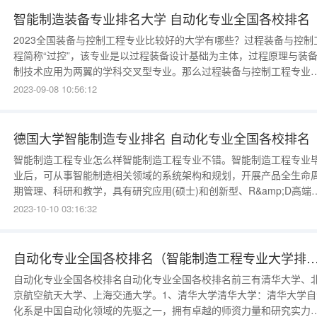
智能制造装备专业排名大学 自动化专业全国各校排名
2023全国装备与控制工程专业比较好的大学有哪些？过程装备与控制
程简称“过控”，该专业是以过程装备设计基础为主体，过程原理与装
制技术应用为两翼的学科交叉型专业。那么过程装备与控制工程专业
所学校好呢？我们整理了全国过程装备与控制工程专业十大名校及其
2023-09-08 10:56:12
名，包括浙江大学，西安交通大学，南京工业大学，大连理工大学，
北大学，天津大学，华东理工大学，中国石油大学，中国矿业大学，
东大学等。
德国大学智能制造专业排名 自动化专业全国各校排名
智能制造工程专业怎么样智能制造工程专业不错。智能制造工程专业
业后，可从事智能制造相关领域的系统架构和规划，开展产品全生命
期管理、科研和教学，具有研究应用(硕士)和创新型、R&amp;D高端
才(博士)发展潜力。智能制造工程是一个比较新的专业。和大数据、
2023-10-10 03:16:32
智能一样，是为了适应产业结构升级而推出的专业。从发展前景来看
智能制造工程是个不错的选择。目前，虽然智能制造领域发展前景广
自动化专业全国各校排名（智能制造工程专业
自动化专业全国各校排名自动化专业全国各校排名前三有清华大学、
京航空航天大学、上海交通大学。1、清华大学清华大学：清华大学自
化系是中国自动化领域的先驱之一，拥有卓越的师资力量和研究实力