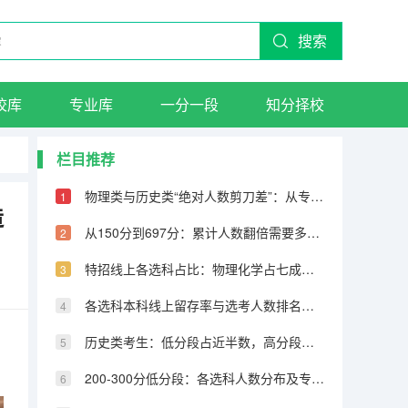
搜索
校库
专业库
一分一段
知分择校
栏目推荐
物理类与历史类“绝对人数剪刀差”：从专科到600分物理反超22万人
造
从150分到697分：累计人数翻倍需要多少分，越高分段跨越越大
特招线上各选科占比：物理化学占七成，历史仅占三成
各选科本科线上留存率与选考人数排名完全相反
历史类考生：低分段占近半数，高分段锐减
200-300分低分段：各选科人数分布及专科保底策略