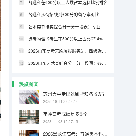
各选科在600分以上人数占本选科比例排名
各选科从特招线到600分的留存率对比
艺术类书法类综合分一分一段表：专业成绩占比70%，文化331分可上本科
选考物理的考生在500分以上占比67.4%，历史类仅32.8%
2026山东高考志愿填报服务站：四级近800个免费开放
2026山东艺术类综合分一分一段表：各专业类别双达线考生文化成绩排名的作用
热点图文
苏州大学走出过哪些知名校友？
2025-10-11 22:24:14
韦神高考成绩是多少?
2023-11-03 15:27:15
2026黑龙江高考：普通类本科批设置40个平行志愿