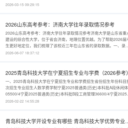
类应用物理学(综合评价招生)86600/4山东2025综合本科提前批A类化
2026-03-15 09:29:15
(综合评价招生)106325/4山东2025综合本科提前批A类工业设计(综合
价招生)56325/4山东2025
2026山东高考参考：济南大学往年录取情况参考
2026山东高考参考：济南大学往年录取情况参考济南大学是山东省重
建设的综合性大学，位于省会济南，地理位置优越。为了帮助2026届
生更好地定位，我们梳理了该校近三年在山东省的录取数据。一、录
数据分析济南大学在山东省内的招生计划较多。以下为普通类专业近
2026-06-07 18:37:12
年的一段投档线参考：2025年：最低投档分约为496分，对应位次约
195899名。2024年：最低投档分约为490分，对应位次约202000
2025青岛科技大学在宁夏招生专业与学费（2026参考
一、2025青岛科技大学在宁夏招生专业和学费招生省份招生年份科目
次招生专业招生人数学费学制宁夏2025普通类(历史)本科批A段休闲
05500/4宁夏2025普通类(历史)本科批B段工商管理36600/4宁夏2025
通类(历史)本科批B段财务管理26600/4宁夏2025普通类(历史)本科批
2026-02-22 14:55:28
市场营销25500/4宁夏2025普通类(历史)本科批B段英语25280/4宁夏
2025普通类
青岛科技大学开设专业有哪些 青