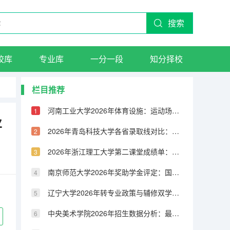
搜索
校库
专业库
一分一段
知分择校
栏目推荐
河南工业大学2026年体育设施：运动场馆、健身房与体育课程
业
2026年青岛科技大学各省录取线对比：物理类与历史类分数差异分析
2026年浙江理工大学第二课堂成绩单：社会实践、志愿服务与素质拓展
南京师范大学2026年奖助学金评定：国家奖学金、励志奖学金与助学金
辽宁大学2026年转专业政策与辅修双学位：申请条件与流程
中央美术学院2026年招生数据分析：最低分、最高分与平均分一览