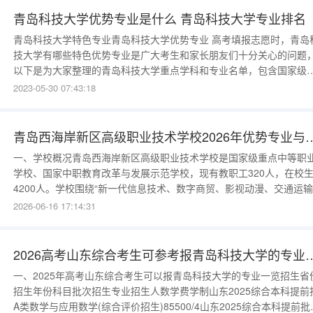
投档
青岛科技大学优势专业是什么 青岛科技大学专业排名
青岛科技大学特色专业青岛科技大学优势专业 高考填报志愿时，青岛科
技大学有哪些特色优势专业是广大考生和家长朋友们十分关心的问题
以下是为大家整理的青岛科技大学重点学科和专业名单，包含国家级
省级、市级重点学科以及特色专业等，供大家参考，包含国家级、省
2023-05-30 07:43:18
级、市级重点学科以及特色学科专业，供大家参考：1、青岛科技大学
点学科名单原化学工业部重点学科（4个）：高分子材料、化学
青岛西海岸新区高级职业技术学校20
一、学校概况青岛西海岸新区高级职业技术学校是国家级重点中等职
学校、国家中职教育改革与发展示范学校，现有教职工320人，在校
4200人。学校围绕“新一代信息技术、数字商贸、影视动漫、交通运
智能制造、教育与艺术”六大专业群，共开设18个专业。学校连续四年
2026-06-16 17:14:31
办全国职业院校信息技术技能大赛，累计斩获25金4银2铜，奖牌数位
全国中职学校首位。二、优势专业推荐电子商务：学校数字商贸专业
核
2026高考山东综合考生可参考报
一、2025年高考山东综合考生可以报青岛科技大学的专业一览招生省
招生年份科目批次招生专业招生人数学费学制山东2025综合本科提前
A类数学与应用数学(综合评价招生)85500/4山东2025综合本科提前批