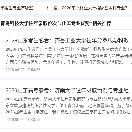
有哪些？中医学/中药学优势专业
下一篇：
2026东北林业大学招哪些本科专业？林业工程/生态学优势专业
考：青岛科技大学往年录取位次与化工专业优势”相关推荐
2026山东考生必看：齐鲁工业大学
2026山东考生必看：齐鲁工业大学往年分数线与科教融合优势齐鲁工
大学（山东省科学院）实行“院所一体化”发展，在科研实力和产学研
方面具有独特优势，尤其在轻工、生物、计算机等领域实力强劲。一
历年录取数据参考齐鲁工业大学在济南主校区及菏泽校区均有招生，
2026-06-07 17:53:56
下为济南主校区普通类近三年投档线：2025年：最低投档分约为570
分，对应位次约39000名。2024年：最低投档分约为565分，对应位
约
2026山东高考参考：济南大学往
2026山东高考参考：济南大学往年录取情况与专业组分析济南大学是
东省重点建设的综合性大学，位于省会济南，地理位置优越。为了帮
2026届考生更好地定位，我们梳理了该校近三年在山东省的录取数据
一、录取数据分析济南大学在山东省内的招生计划较多，涵盖了文、
2026-06-06 18:43:59
理、工、医等多个学科。以下为普通类专业近三年的一段投档线参考
2025年：最低投档分约为570分，对应位次约39000名。2024年：最